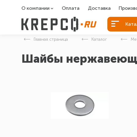
О компании
Оплата
Доставка
Произв
О компании
Болты Б
Ката
Вакансии
Болты д
Главная страница
Каталог
Ме
Контакты
Порошко
Шайбы нержавеющи
Закладн