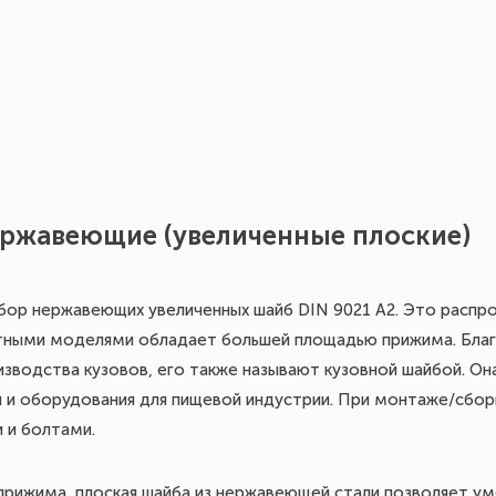
ержавеющие (увеличенные плоские)
бор нержавеющих увеличенных шайб DIN 9021 A2. Это распро
тными моделями обладает большей площадью прижима. Благ
изводства кузовов, его также называют кузовной шайбой. Он
 и оборудования для пищевой индустрии. При монтаже/сбор
и и болтами.
прижима, плоская шайба из нержавеющей стали позволяет ум