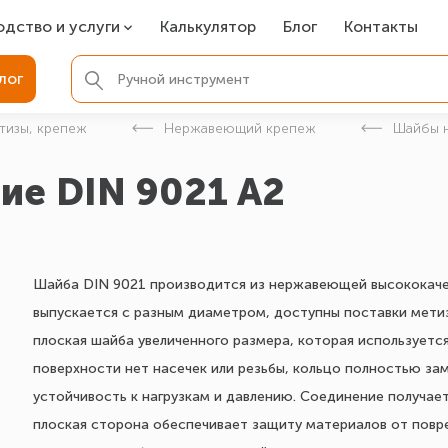
одство и услуги
Калькулятор
Блог
Контакты
СР
лог
ля фундамента
тизы, крепеж
Нержавеющий крепеж
Шайбы 
вая покраска
е DIN 9021 A2
ые детали
Шайба DIN 9021 производится из нержавеющей высококаче
выпускается с разным диаметром, доступны поставки метизо
плоская шайба увеличенного размера, которая используется
поверхности нет насечек или резьбы, кольцо полностью за
устойчивость к нагрузкам и давлению. Соединение получае
плоская сторона обеспечивает защиту материалов от повр