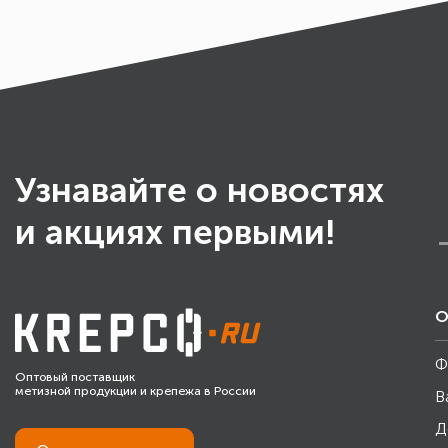
Узнавайте о новостях
и акциях первыми!
О
Ф
Оптовый поставщик
метизной продукции и крепежа в России
В
Д