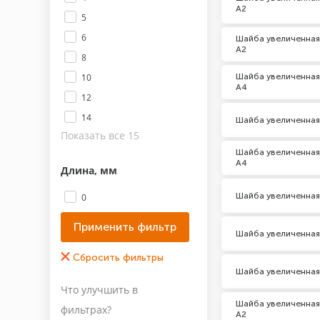
А2
5
6
Шайба увеличенная
А2
8
10
Шайба увеличенная
А4
12
14
Шайба увеличенная
Показать все 15
Шайба увеличенная
А4
Длина, мм
Шайба увеличенная
0
Класс прочности
Шайба увеличенная
А2-70
Шайба увеличенная
А4-70
Что улучшить в
Шайба увеличенная
Материал
фильтрах?
А2