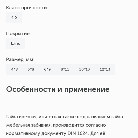
Класс прочности:
4.0
Покрытие:
Цинк
Размер, мм:
4*8
5*8
6*9
8*11
10*13
12*13
Особенности и применение
З
D
Гайка врезная, известная также под названием гайка
мебельная забивная, производится согласно
В 
нормативному документу DIN 1624. Для её
ра