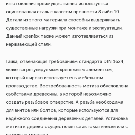
изготовления преимущественно используется
16
оцинкованная сталь с классом прочности 8 либо 10.
на
Детали из этого материала способны выдерживать
пр
существенные нагрузки при монтаже и эксплуатации.
го
Данный крепёж также может изготавливаться из
го
нержавеющей стали.
за
Гайка, отвечающая требованиям стандарта DIN 1624,
У 
является регулируемым крепежным элементом,
который широко используется в мебельном
производстве. Востребованность метиза обусловлена
свойствами древесины, в которой невозможно
создать резьбовое отверстие. А резьба необходима
для винтов или болтов, которые используются для
надёжного соединения деревянных деталей. Установка
До
метиза в дерево осуществляется автоматически или с
тр
помощью молотка.
пр