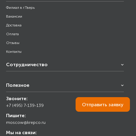
Филиал в г.Тверь
Вакансии
Доставка
Оплата
Отзывы
Контакты
Сотрудничество
Франчайзинг
Полезное
Снабжение строительства
Строительным организациям
Звоните:
Калькулятор
Торговым организациям
Отправить
заявку
+7 (495) 7-139-139
Прайс лист
Пишите:
Ответы на вопросы
moscow@krepco.ru
Блог
Мы на связи: