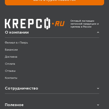
Оптовый поставщик
метизной продукции и
крепежа в России
О компании
Филиал в г.Тверь
Вакансии
Доставка
Оплата
Отзывы
Контакты
Сотрудничество
Франчайзинг
Полезное
Снабжение строительства