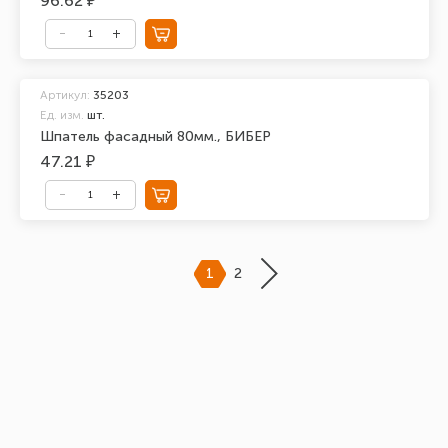
96.62 ₽
Артикул:
35203
Ед. изм.
шт.
Шпатель фасадный 80мм., БИБЕР
47.21 ₽
1
2