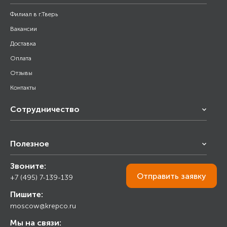
Филиал в г.Тверь
Вакансии
Доставка
Оплата
Отзывы
Контакты
Сотрудничество
Франчайзинг
Полезное
Снабжение строительства
Строительным организациям
Звоните:
Калькулятор
Торговым организациям
Отправить
заявку
+7 (495) 7-139-139
Прайс лист
Пишите:
Ответы на вопросы
moscow@krepco.ru
Блог
Мы на связи: