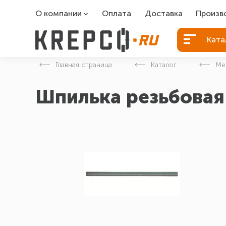
О компании
Оплата
Доставка
Произв
О компании
Болты Б
Ката
Вакансии
Болты д
Главная страница
Каталог
Ме
Контакты
Порошко
Шпилька резьбовая
Закладн