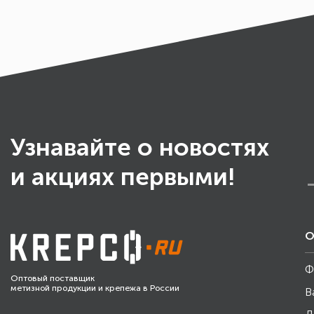
Узнавайте о новостях
и акциях первыми!
О
Ф
Оптовый поставщик
метизной продукции и крепежа в России
В