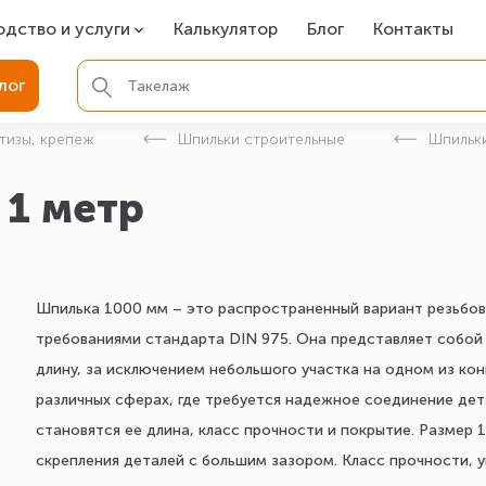
одство и услуги
Калькулятор
Блог
Контакты
СР
лог
ля фундамента
тизы, крепеж
Шпильки строительные
Шпильк
вая покраска
 1 метр
ые детали
Шпилька 1000 мм – это распространенный вариант резьбов
требованиями стандарта DIN 975. Она представляет собой
длину, за исключением небольшого участка на одном из ко
различных сферах, где требуется надежное соединение де
становятся ее длина, класс прочности и покрытие. Размер
скрепления деталей с большим зазором. Класс прочности, у