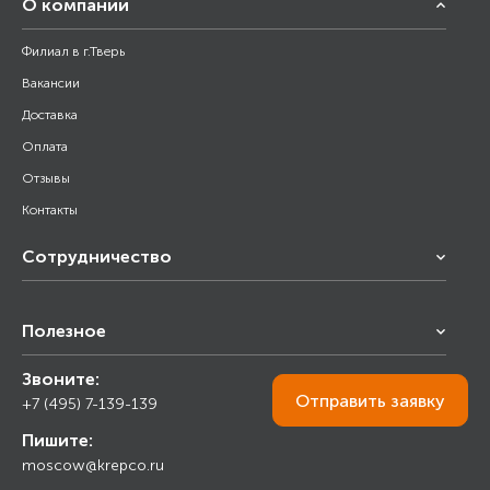
О компании
Филиал в г.Тверь
Вакансии
Доставка
Оплата
Отзывы
Контакты
Сотрудничество
Франчайзинг
Полезное
Снабжение строительства
Строительным организациям
Звоните:
Калькулятор
Торговым организациям
Отправить
заявку
+7 (495) 7-139-139
Прайс лист
Пишите:
Ответы на вопросы
moscow@krepco.ru
Блог