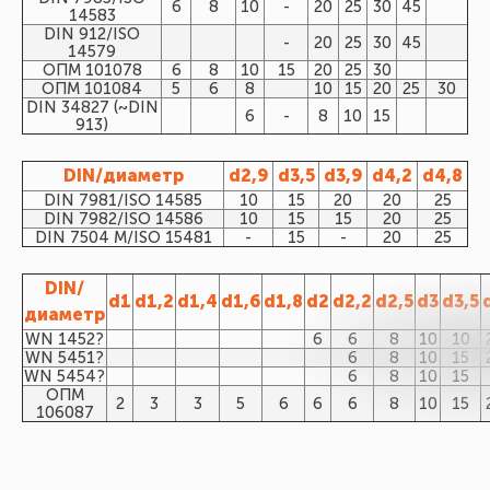
6
8
10
-
20
25
30
45
14583
DIN 912/ISO
-
20
25
30
45
14579
ОПМ 101078
6
8
10
15
20
25
30
ОПМ 101084
5
6
8
10
15
20
25
30
DIN 34827 (~DIN
6
-
8
10
15
913)
DIN/диаметр
d2,9
d3,5
d3,9
d4,2
d4,8
DIN 7981/ISO 14585
10
15
20
20
25
DIN 7982/ISO 14586
10
15
15
20
25
DIN 7504 M/ISO 15481
-
15
-
20
25
DIN/
d1
d1,2
d1,4
d1,6
d1,8
d2
d2,2
d2,5
d3
d3,5
диаметр
WN 1452?
6
6
8
10
10
WN 5451?
6
8
10
15
WN 5454?
6
8
10
15
ОПМ
2
3
3
5
6
6
6
8
10
15
106087