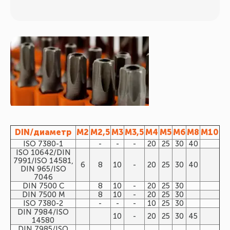
DIN/диаметр
М2
M2,5
M3
М3,5
M4
M5
M6
M8
М10
ISO 7380-1
-
-
-
20
25
30
40
ISO 10642/DIN
7991/ISO 14581,
6
8
10
-
20
25
30
40
DIN 965/ISO
7046
DIN 7500 C
8
10
-
20
25
30
DIN 7500 M
8
10
-
20
25
30
ISO 7380-2
-
-
-
10
25
30
DIN 7984/ISO
10
-
20
25
30
45
14580
DIN 7985/ISO