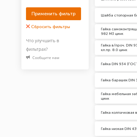
Шайба стопорная б
Гайка самоконтряща
982 М3 цинк
Что улучшить в
Гайка в/проч. DIN 
фильтрах?
кл.пр. 8.0 цинк
Сообщите нам
Гайка DIN 934 (ГО
Гайка барашек DIN 
Гайка мебельная за
цинк
Гайка колпачковая 
Гайка низкая DIN 4