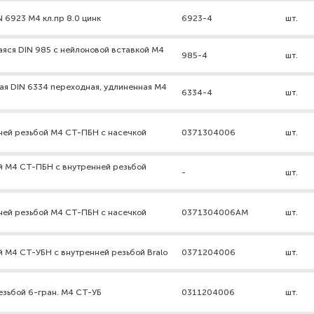
N 6923 М4 кл.пр 8.0 цинк
6923-4
шт.
яся DIN 985 с нейлоновой вставкой М4
985-4
шт.
ая DIN 6334 переходная, удлиненная М4
6334-4
шт.
ней резьбой М4 СТ-ПБН с насечкой
0371304006
шт.
й М4 СТ-ПБН с внутренней резьбой
-
шт.
ней резьбой М4 СТ-ПБН с насечкой
0371304006АМ
шт.
й М4 СТ-УБН с внутренней резьбой Bralo
0371204006
шт.
резьбой 6-гран. М4 СТ-УБ
0311204006
шт.