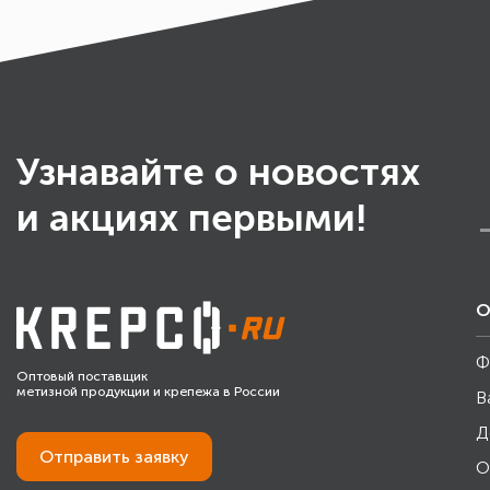
Узнавайте о новостях
и акциях первыми!
О
Ф
Оптовый поставщик
метизной продукции и крепежа в России
В
Д
Отправить
заявку
О