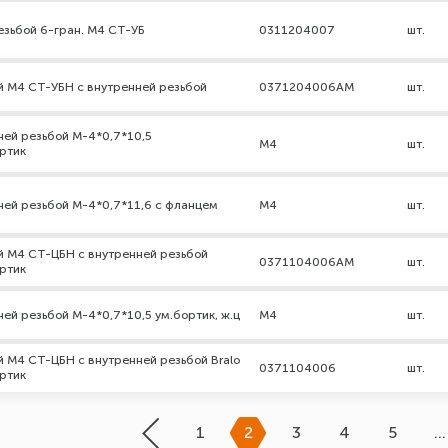
резьбой 6-гран. М4 СТ-УБ
0311204007
шт.
й М4 СТ-УБН с внутренней резьбой
0371204006АМ
шт.
ней резьбой М-4*0,7*10,5
М4
шт.
ртик
ней резьбой М-4*0,7*11,6 с фланцем
М4
шт.
й М4 СТ-ЦБН с внутренней резьбой
0371104006АМ
шт.
ртик
ней резьбой М-4*0,7*10,5 ум.бортик, ж.ц
М4
шт.
й М4 СТ-ЦБН с внутренней резьбой Bralo
0371104006
шт.
ртик
1
2
3
4
5
…