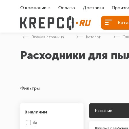
О компании
Оплата
Доставка
Произв
О компании
Болты Б
Ката
Вакансии
Болты д
Главная страница
Каталог
Эл
Контакты
Порошко
Расходники для пы
Закладн
Фильтры
Название
В наличии
Да
Шпилька резьбовая 