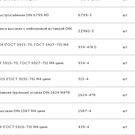
ыстросъёмная DIN 6799 М3
6799-3
шт.
яся высокая с нейлоновой вставкой DIN
ZZ982-3
шт.
934 (ГОСТ 5915-70, ГОСТ 5927-70) М4
934-4/8.0
шт.
СТ 5915-70, ГОСТ 5927-70) М4 цинк
934-4
шт.
315 (ГОСТ 3032-76) М4 цинк
315-4
шт.
бивная (врезная) усовая DIN 1624 М4*8
1624-4*8
шт.
высокая DIN 1587 М4 цинк
1587-4
шт.
39 (ГОСТ 5916-70) М4 цинк
439-4
шт.