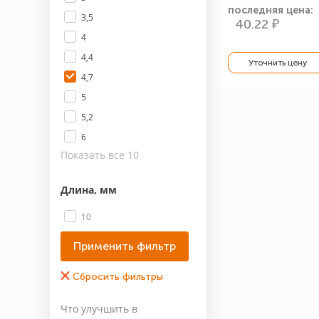
последняя цена:
3,5
40.22 ₽
4
4,4
Уточнить цену
4,7
5
5,2
6
Показать все 10
Длина, мм
10
15
16
20
25
Что улучшить в
30