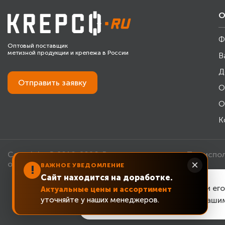
О
Ф
Оптовый поставщик
метизной продукции и крепежа в России
В
Д
Отправить
заявку
О
О
К
Copyright © 2010-2026. Все права защищены. При испо
×
обязательна.
ВАЖНОЕ УВЕДОМЛЕНИЕ
!
Сайт находится на доработке.
Для улучшения работы сайта и ег
Актуальные цены и ассортимент
уточняйте у наших менеджеров.
cookie
. Чтобы согласиться с наши