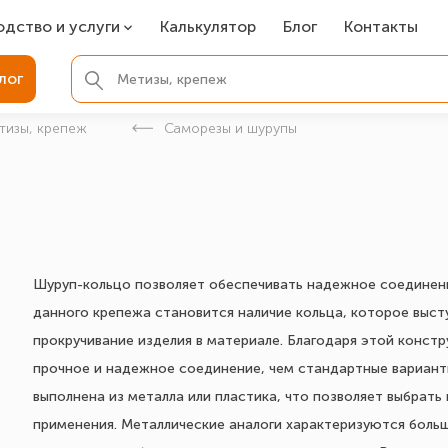
одство и услуги
Калькулятор
Блог
Контакты
СР
лог
ля фундамента
тизы, крепеж
Саморезы и шурупы
вая покраска
ые детали
Шуруп-кольцо позволяет обеспечивать надежное соединен
данного крепежа становится наличие кольца, которое выст
прокручивание изделия в материале. Благодаря этой конст
прочное и надежное соединение, чем стандартные вариант
выполнена из металла или пластика, что позволяет выбрат
применения. Металлические аналоги характеризуются больш