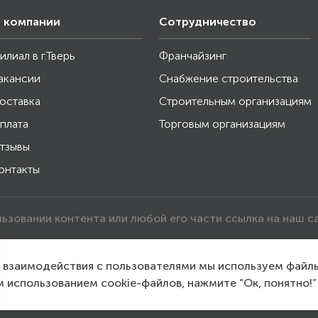
 компании
Сотрудничество
илиал в г.Тверь
Франчайзинг
акансии
Снабжение строительства
оставка
Строительным организациям
плата
Торговым организациям
тзывы
онтакты
льзовании контента или любой его части ссылка на наш с
о взаимодействия с пользователями мы используем файл
м использованием cookie-файлов, нажмите “Ок, понятно!”