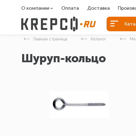
О компании
Оплата
Доставка
Произв
О компании
Болты Б
Ката
Вакансии
Болты д
Главная страница
Каталог
Ме
Контакты
Порошко
Шуруп-кольцо
Закладн