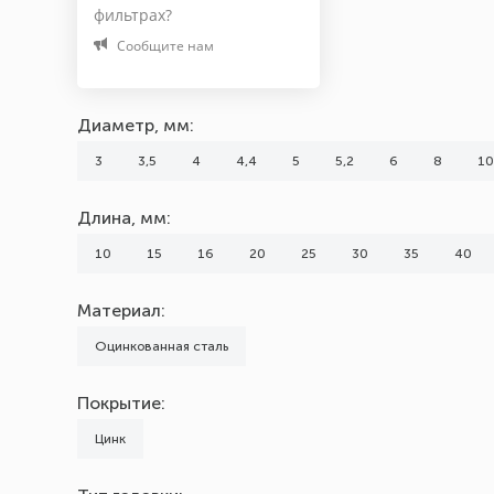
фильтрах?
35
Сообщите нам
40
Показать все 20
Диаметр, мм:
Материал
3
3,5
4
4,4
5
5,2
6
8
10
Оцинкованная сталь
Длина, мм:
Покрытие
10
15
16
20
25
30
35
40
Цинк
Материал:
Марка (Бренд)
Оцинкованная сталь
noname
Покрытие:
Тип головки
Цинк
Кольцо