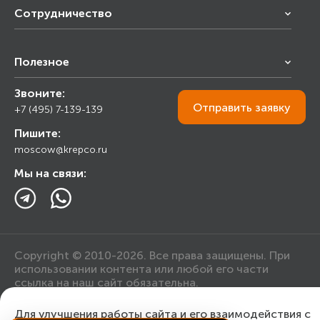
Сотрудничество
Франчайзинг
Полезное
Снабжение строительства
Строительным организациям
Звоните:
Калькулятор
Торговым организациям
Отправить
заявку
+7 (495) 7-139-139
Прайс лист
Пишите:
Ответы на вопросы
moscow@krepco.ru
Блог
Мы на связи:
Copyright © 2010-2026. Все права защищены. При
использовании контента или любой его части
ссылка на наш сайт обязательна.
Для улучшения работы сайта и его взаимодействия с