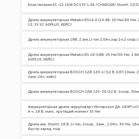
Блок питания EC-12 16W DC13V 1,3A /CHARGER/ Sturm!, CD3
Дрель аккумуляторная Metabo BS14.4 (14.4В; 20 Нм/40 Нм; 2 А
13; ЗУ SC 60PLUS; КЕЙС)
Дрель аккумуляторная 18В, 2 акк.Li-Ion 2,0Ач,зар.1ч,2 скор,
Дрель аккумуляторная Metabo BS 18 (18В; 25 Нм/50 Нм; 2 АКК 
60PLUS; КЕЙС)
Дрель аккумуляторная BOSCH GSR 120-LI (12 В, БЗП.10мм, 2с
2акк-2Ач, кейс)
Дрель аккумуляторная BOSCH GSR 12V-30 (12 В, 2скор, 30нм,
Аккумуляторная дрель-шуруповерт Интерскол ДА-18ЭР LiON 
А·ч, 18 В, макс. крутящий момент 35 Нм
Дрель акк. Sturm!, 18 В, Li-Ion, 2скор., 2акк., 2,0Ач, 30 Нм, 1B
быстр.заряд, под