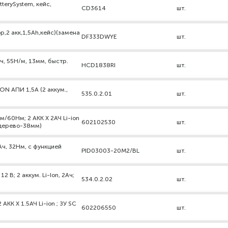
atterySystem, кейс,
CD3614
шт.
,2 акк,1,5Ah,кейс)(замена
DF333DWYE
шт.
/ч, 55Н/м, 13мм, быстр.
HCD1838RI
шт.
N АПИ 1,5А (2 аккум.,
535.0.2.01
шт.
/60Нм; 2 АКК X 2АЧ Li-ion
602102530
шт.
/дерево-38мм)
ч, 32Нм, с функцией
PID03003-20M2/BL
шт.
В; 2 аккум. Li-Ion, 2Ач;
534.0.2.02
шт.
КК X 1.5АЧ Li-ion ; ЗУ SC
602206550
шт.