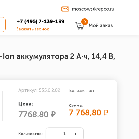
moscow@krepco.ru
+7 (495) 7-139-139
0
Мой заказ
Заказать звонок
on аккумулятора 2 А·ч, 14,4 В,
Артикул: 535.0.2.02
Ед. изм. : шт
Цена:
Сумма:
7 768,80
₽
7768.80 ₽
Количество: