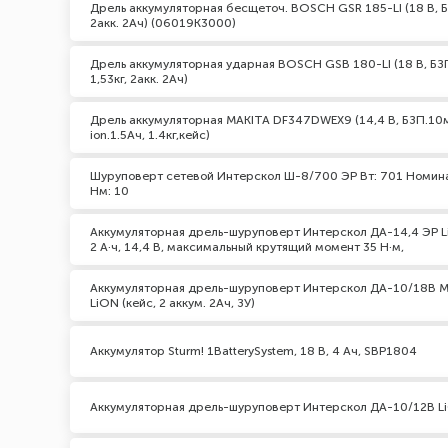
Дрель аккумуляторная бесщеточ. BOSCH GSR 185-LI (18 В, БЗ
2акк. 2Ач) (06019K3000)
Дрель аккумуляторная ударная BOSCH GSB 180-LI (18 В, БЗП
1,53кг, 2акк. 2Ач)
Дрель аккумуляторная MAKITA DF347DWEX9 (14,4 В, БЗП.10мм
ion.1.5Ач, 1.4кг,кейс)
Шуруповерт сетевой Интерскол Ш-8/700 ЭР Вт: 701 Номина
Нм: 10
Аккумуляторная дрель-шуруповерт Интерскол ДА-14,4 ЭР Li
2 А·ч, 14,4 В, максимальный крутящий момент 35 Н·м,
Аккумуляторная дрель-шуруповерт Интерскол ДА-10/18В 
LiON (кейс, 2 аккум. 2Ач, ЗУ)
Аккумулятор Sturm! 1BatterySystem, 18 В, 4 Ач, SBP1804
Аккумуляторная дрель-шуруповерт Интерскол ДА-10/12В L