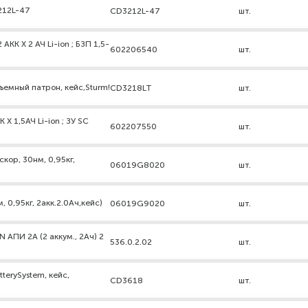
212L-47
CD3212L-47
шт.
КК X 2 АЧ Li-ion ; БЗП 1,5-
602206540
шт.
съемный патрон, кейс,Sturm!
CD3218LT
шт.
X 1,5АЧ Li-ion ; ЗУ SC
602207550
шт.
кор, 30нм, 0,95кг,
06019G8020
шт.
 0,95кг, 2акк.2.0Ач,кейс)
06019G9020
шт.
АПИ 2А (2 аккум., 2Ач) 2
536.0.2.02
шт.
atterySystem, кейс,
CD3618
шт.