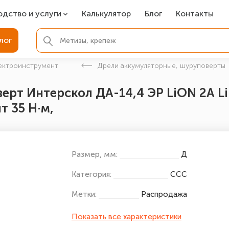
одство и услуги
Калькулятор
Блог
Контакты
СР
лог
ля фундамента
ектроинструмент
Дрели аккумуляторные, шуруповерты
вая покраска
т Интерскол ДА-14,4 ЭР LiON 2А Li-I
ые детали
 35 Н·м,
Размер, мм:
Д
Категория:
ССС
Метки:
Распродажа
Показать все характеристики