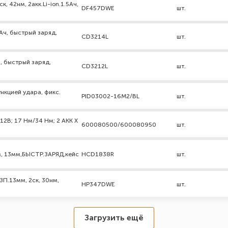
 42нм, 2акк.Li-ion.1.5Ач,
DF457DWE
шт.
0 Ач, быстрый заряд,
CD3214L
шт.
Ач, быстрый заряд,
CD3212L
шт.
ункцией удара, фикс.
PID03002-16M2/BL
шт.
2В; 17 Нм/34 Нм; 2 АКК X
600080500/600080950
шт.
Н/м, 13мм,БЫСТР.ЗАРЯД,кейс
HCD1838R
шт.
ЗП.13мм, 2ск, 30нм,
HP347DWE
шт.
Загрузить ещё