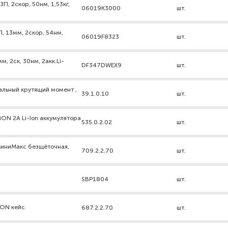
П, 2скор, 50нм, 1,53кг,
06019K3000
шт.
, 13мм, 2скор, 54нм,
06019F8323
шт.
, 2ск, 30нм, 2акк.Li-
DF347DWEX9
шт.
льный крутящий момент ,
39.1.0.10
шт.
ON 2А Li-Ion аккумулятора
535.0.2.02
шт.
МиниМакс безщёточная,
709.2.2.70
шт.
SBP1804
шт.
iON кейс
687.2.2.70
шт.