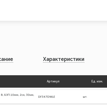
сание
Характеристики
Артикул
Ед. изм.
В, БЗП.10мм, 2ск, 30нм,
DF347DWLE
шт.