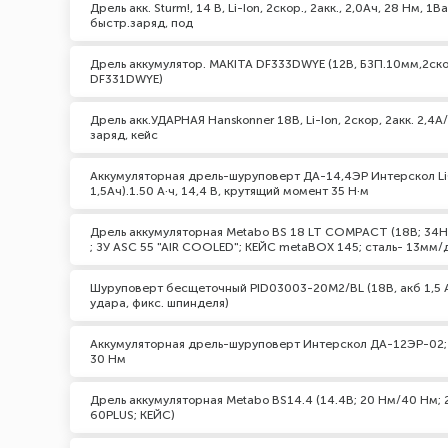
Дрель акк. Sturm!, 14 В, Li-Ion, 2скор., 2акк., 2,0Ач, 28 Нм, 1B
быстр.заряд, под
Дрель аккумулятор. MAKITA DF333DWYE (12В, БЗП.10мм,2скор
DF331DWYE)
Дрель акк.УДАРНАЯ Hanskonner 18В, Li-Ion, 2скор, 2акк. 2,4А
заряд, кейс
Аккумуляторная дрель-шуруповерт ДА-14,4ЭР Интерскол LiO
1,5Ач).1.50 А·ч, 14,4 В, крутящий момент 35 Н·м
Дрель аккумуляторная Metabo BS 18 LT COMPACT (18В; 34Нм
; ЗУ ASC 55 "AIR COOLED"; КЕЙС metaBOX 145; сталь- 13мм
Шуруповерт бесщеточный PID03003-20M2/BL (18В, акб 1,5 А
удара, фикс. шпинделя)
Аккумуляторная дрель-шуруповерт Интерскол ДА-12ЭР-02; 12 
30 Нм
Дрель аккумуляторная Metabo BS14.4 (14.4В; 20 Нм/40 Нм; 2 А
60PLUS; КЕЙС)