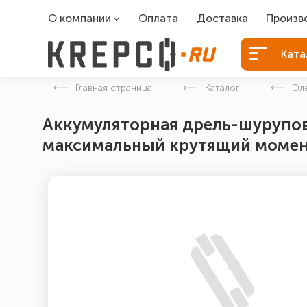
О компании
Оплата
Доставка
Произв
О компании
Болты Б
Ката
Вакансии
Болты д
Главная страница
Каталог
Эл
Контакты
Порошко
Аккумуляторная дрель-шуруповер
Закладн
максимальный крутящий момент