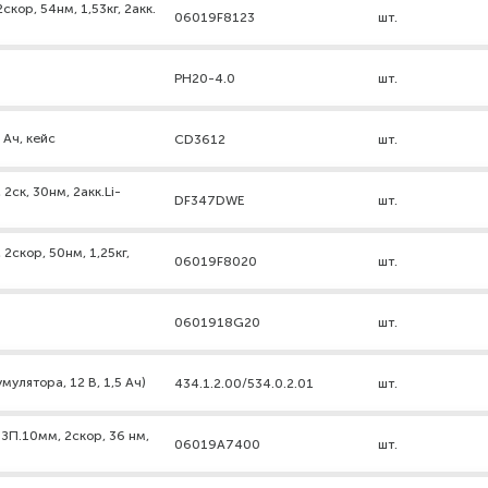
кор, 54нм, 1,53кг, 2акк.
06019F8123
шт.
PH20-4.0
шт.
 Ач, кейс
CD3612
шт.
ск, 30нм, 2акк.Li-
DF347DWE
шт.
2скор, 50нм, 1,25кг,
06019F8020
шт.
0601918G20
шт.
мулятора, 12 В, 1,5 Ач)
434.1.2.00/534.0.2.01
шт.
ЗП.10мм, 2скор, 36 нм,
06019А7400
шт.