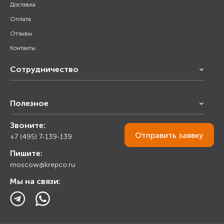
Доставка
Оплата
Отзывы
Контакты
Сотрудничество
Франчайзинг
Полезное
Снабжение строительства
Строительным организациям
Звоните:
Калькулятор
Торговым организациям
Отправить
заявку
+7 (495) 7-139-139
Прайс лист
Пишите:
Ответы на вопросы
moscow@krepco.ru
Блог
Мы на связи: