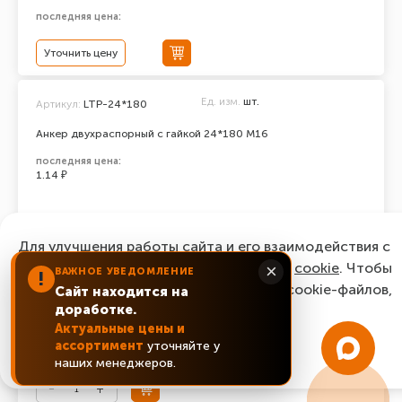
последняя цена:
Уточнить цену
Ед. изм.
шт.
Артикул:
LTP-24*180
Анкер двухраспорный с гайкой 24*180 М16
последняя цена:
1.14 ₽
Уточнить цену
Для улучшения работы сайта и его взаимодействия с
пользователями мы используем файлы
cookie
. Чтобы
×
ВАЖНОЕ УВЕДОМЛЕНИЕ
!
Ед. изм.
шт.
Артикул:
LTP-24*200
согласиться с нашим использованием cookie-файлов,
Сайт находится на
доработке.
нажмите “Ок, понятно!”
Анкер двухраспорный с гайкой 24*200 М16
Актуальные цены и
ассортимент
уточняйте у
455.49 ₽
ОК, понятно!
наших менеджеров.