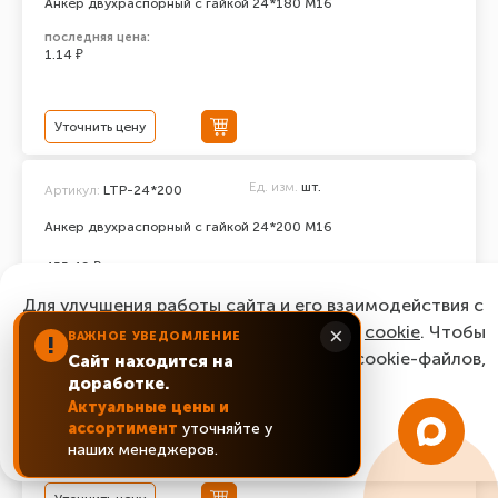
Анкер двухраспорный с гайкой 24*180 М16
последняя цена:
1.14 ₽
Уточнить цену
Ед. изм.
шт.
Артикул:
LTP-24*200
Анкер двухраспорный с гайкой 24*200 М16
455.49 ₽
Для улучшения работы сайта и его взаимодействия с
пользователями мы используем файлы
cookie
. Чтобы
×
ВАЖНОЕ УВЕДОМЛЕНИЕ
!
согласиться с нашим использованием cookie-файлов,
Сайт находится на
Ед. изм.
шт.
доработке.
нажмите “Ок, понятно!”
Артикул:
LTP-24*250
Актуальные цены и
Анкер двухраспорный с гайкой 24*250 М16
ассортимент
уточняйте у
ОК, понятно!
наших менеджеров.
последняя цена: