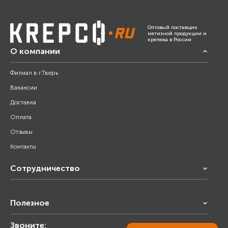
Оптовый поставщик
метизной продукции и
крепежа в России
О компании
Филиал в г.Тверь
Вакансии
Доставка
Оплата
Отзывы
Контакты
Сотрудничество
Франчайзинг
Полезное
Снабжение строительства
Строительным организациям
Звоните:
Калькулятор