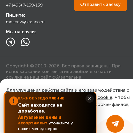
Торговым организациям
Отправить
заявку
+7 (495) 7-139-139
Прайс лист
Пишите:
Ответы на вопросы
moscow@krepco.ru
Блог
Мы на связи:
Copyright © 2010-2026. Все права защищены. При
использовании контента или любой его части
ссылка на наш сайт обязательна.
Для улучшения работы сайта и его взаимодействия с
Политика конфиденциальности
пользователями мы используем файлы
cookie
. Чтобы
×
ВАЖНОЕ УВЕДОМЛЕНИЕ
!
согласиться с нашим использованием cookie-файлов,
Сайт находится на
Согласие на обработку персональных данных
доработке.
нажмите “Ок, понятно!”
Актуальные цены и
ассортимент
уточняйте у
ОК, понятно!
наших менеджеров.