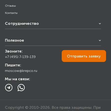
Отзывы
Контакты
Сотрудничество
Франчайзинг
Полезное
Снабжение строительства
Строительным организациям
Звоните:
Калькулятор
Торговым организациям
Отправить
заявку
+7 (495) 7-139-139
Прайс лист
Пишите:
Ответы на вопросы
moscow@krepco.ru
Блог
Мы на связи:
Copyright © 2010-2026. Все права защищены. При