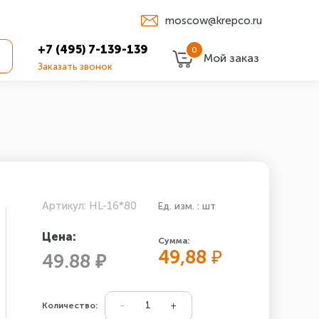
moscow@krepco.ru
+7 (495) 7-139-139
0
Мой заказ
Заказать звонок
Артикул: HL-16*80
Ед. изм. : шт
Цена:
Сумма:
49,88
₽
49.88 ₽
Количество: