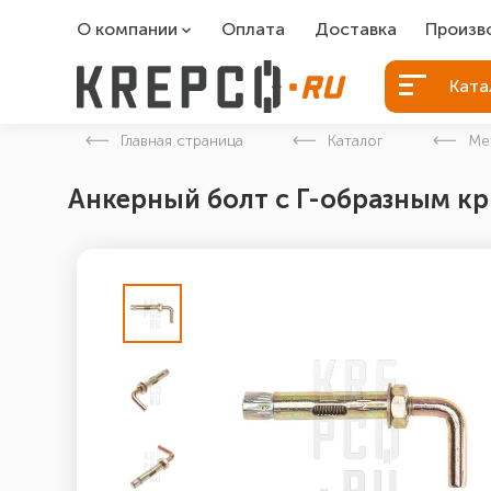
О компании
Оплата
Доставка
Произв
О компании
Болты Б
Ката
Вакансии
Болты д
Главная страница
Каталог
Ме
Контакты
Порошко
Анкерный болт с Г-образным кр
Закладн