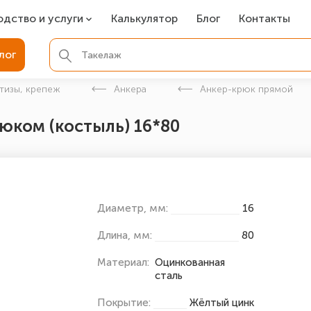
одство и услуги
Калькулятор
Блог
Контакты
СР
лог
ля фундамента
тизы, крепеж
Анкера
Анкер-крюк прямой
вая покраска
юком (костыль) 16*80
ые детали
Диаметр, мм:
16
Длина, мм:
80
Материал:
Оцинкованная
сталь
Покрытие:
Жёлтый цинк