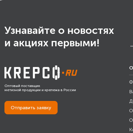
Узнавайте о новостях
и акциях первыми!
О
Ф
Оптовый поставщик
метизной продукции и крепежа в России
В
Д
Отправить
заявку
О
О
К