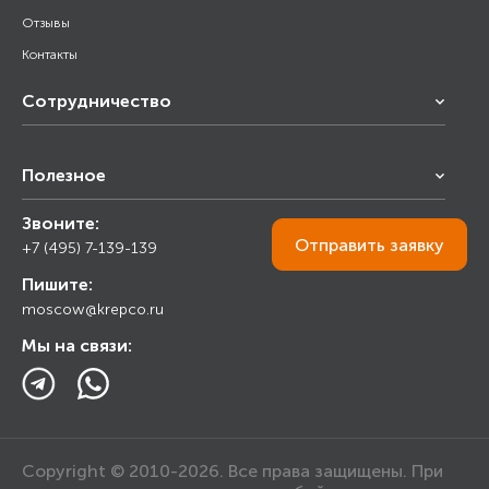
Отзывы
Контакты
Сотрудничество
Франчайзинг
Полезное
Снабжение строительства
Строительным организациям
Звоните:
Калькулятор
Торговым организациям
Отправить
заявку
+7 (495) 7-139-139
Прайс лист
Пишите:
Ответы на вопросы
moscow@krepco.ru
Блог
Мы на связи:
Copyright © 2010-2026. Все права защищены. При