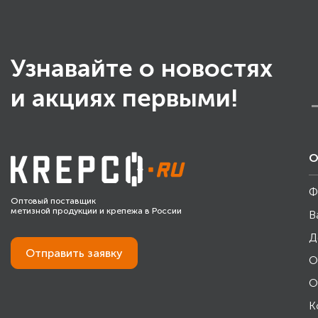
Узнавайте о новостях
и акциях первыми!
О
Ф
Оптовый поставщик
метизной продукции и крепежа в России
В
Д
Отправить
заявку
О
О
К