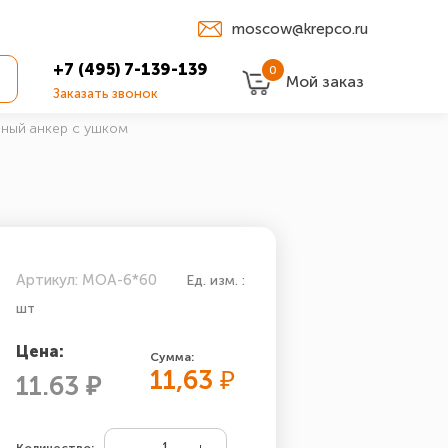
moscow@krepco.ru
+7 (495) 7-139-139
0
Мой заказ
Заказать звонок
ный анкер с ушком
Артикул: MOA-6*60
Ед. изм. :
шт
Цена:
Сумма:
11,63
₽
11.63 ₽
Количество: