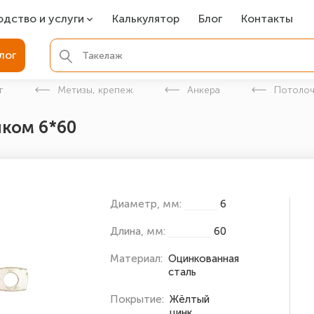
одство и услуги
Калькулятор
Блог
Контакты
СР
лог
ля фундамента
г
Метизы, крепеж
Анкера
Потолоч
вая покраска
шком 6*60
ые детали
Диаметр, мм:
6
Длина, мм:
60
Материал:
Оцинкованная
сталь
Покрытие:
Жёлтый
цинк