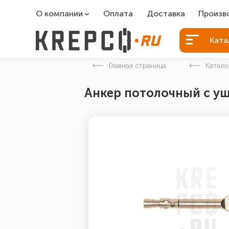
О компании
Оплата
Доставка
Произв
О компании
Болты Б
Ката
Вакансии
Болты д
Главная страница
Катало
Контакты
Порошко
Анкер потолочный с у
Закладн