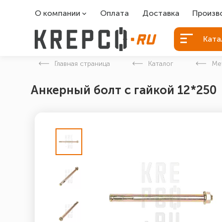
О компании
Оплата
Доставка
Произв
О компании
Болты Б
Ката
Вакансии
Болты д
Главная страница
Каталог
Ме
Контакты
Порошко
Анкерный болт с гайкой 12*250
Закладн