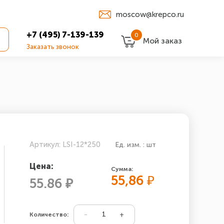
moscow@krepco.ru
+7 (495) 7-139-139
0
Мой заказ
Заказать звонок
Артикул: LSI-12*250
Ед. изм. : шт
Цена:
Сумма:
55,86
₽
55.86 ₽
Количество: