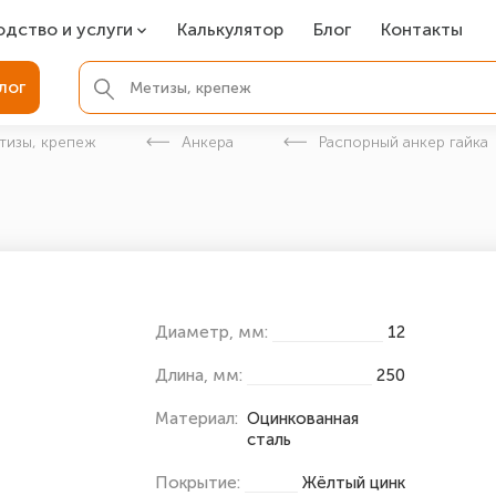
одство и услуги
Калькулятор
Блог
Контакты
СР
лог
ля фундамента
тизы, крепеж
Анкера
Распорный анкер гайка
вая покраска
ые детали
Диаметр, мм:
12
Длина, мм:
250
Материал:
Оцинкованная
сталь
Покрытие:
Жёлтый цинк