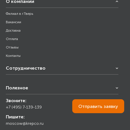
О компании
Филиал в г.Тверь
Вакансии
Доставка
Оплата
Отзывы
Контакты
Сотрудничество
Франчайзинг
Полезное
Снабжение строительства
Строительным организациям
Звоните:
Калькулятор
Торговым организациям
Отправить
заявку
+7 (495) 7-139-139
Прайс лист
Пишите:
Ответы на вопросы
moscow@krepco.ru
Блог