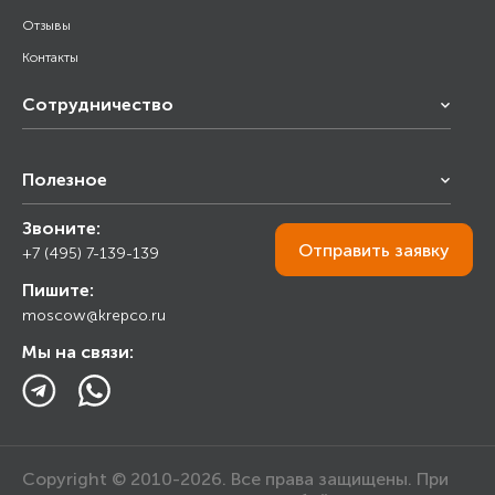
Отзывы
Контакты
Сотрудничество
Франчайзинг
Полезное
Снабжение строительства
Строительным организациям
Звоните:
Калькулятор
Торговым организациям
Отправить
заявку
+7 (495) 7-139-139
Прайс лист
Пишите:
Ответы на вопросы
moscow@krepco.ru
Блог
Мы на связи:
Copyright © 2010-2026. Все права защищены. При