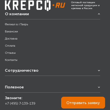
Оптовый поставщик
метизной продукции и
крепежа в России
О компании
Филиал в г.Тверь
Вакансии
Доставка
Оплата
Отзывы
Контакты
Сотрудничество
Франчайзинг
Полезное
Снабжение строительства
Строительным организациям
Звоните:
Калькулятор
Торговым организациям
Отправить
заявку
+7 (495) 7-139-139
Прайс лист