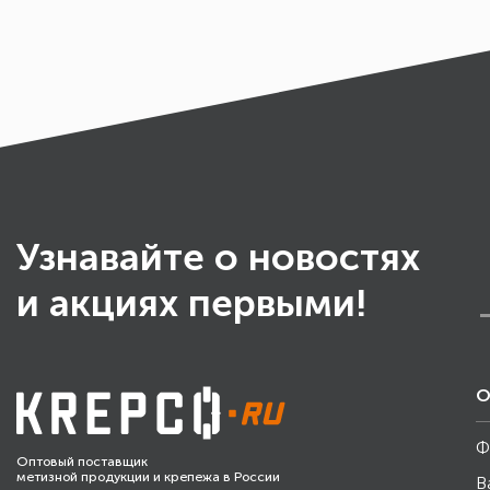
Узнавайте о новостях
и акциях первыми!
О
Ф
Оптовый поставщик
метизной продукции и крепежа в России
В