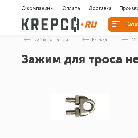
О компании
Оплата
Доставка
Произв
О компании
Болты Б
Ката
Вакансии
Болты д
Главная страница
Каталог
Ме
Контакты
Порошко
Зажим для троса 
Закладн