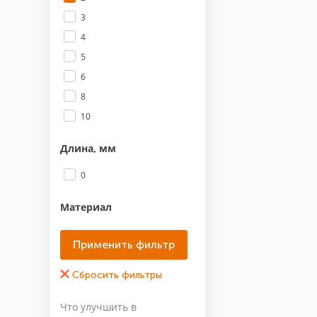
3
4
5
6
8
10
Длина, мм
0
Материал
Нержавеющая сталь А4
Марка (Бренд)
noname
Что улучшить в