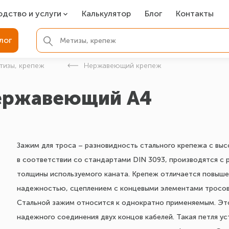
одство и услуги
Калькулятор
Блог
Контакты
СР
лог
ля фундамента
тизы, крепеж
Нержавеющий крепеж
вая покраска
нержавеющий A4
ые детали
Зажим для троса – разновидность стального крепежа с вы
в соответствии со стандартами DIN 3093, производятся с 
толщины используемого каната. Крепеж отличается повыше
надежностью, сцеплением с концевыми элементами тросов
Стальной зажим относится к однократно применяемым. Это
надежного соединения двух концов кабелей. Такая петля ус