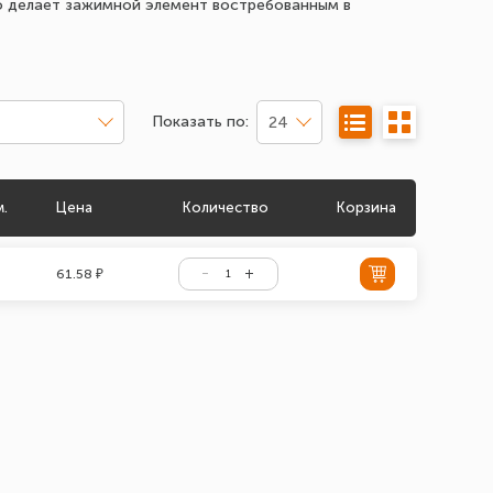
о делает зажимной элемент востребованным в
Показать по:
24
м.
Цена
Количество
Корзина
61.58 ₽