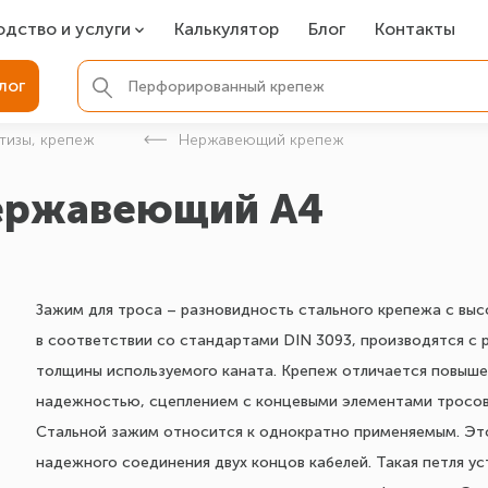
одство и услуги
Калькулятор
Блог
Контакты
СР
лог
ля фундамента
тизы, крепеж
Нержавеющий крепеж
вая покраска
нержавеющий A4
ые детали
Зажим для троса – разновидность стального крепежа с вы
в соответствии со стандартами DIN 3093, производятся с 
толщины используемого каната. Крепеж отличается повыше
надежностью, сцеплением с концевыми элементами тросов
Стальной зажим относится к однократно применяемым. Это
надежного соединения двух концов кабелей. Такая петля ус