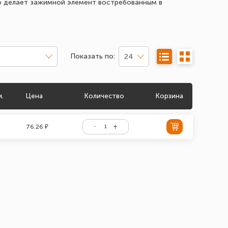
о делает зажимной элемент востребованным в
Показать по:
24
м.
Цена
Количество
Корзина
76.26 ₽