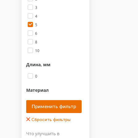
3
4
5
6
8
10
Длина, мм
0
Материал
Нержавеющая сталь А4
Марка (Бренд)
noname
Что улучшить в