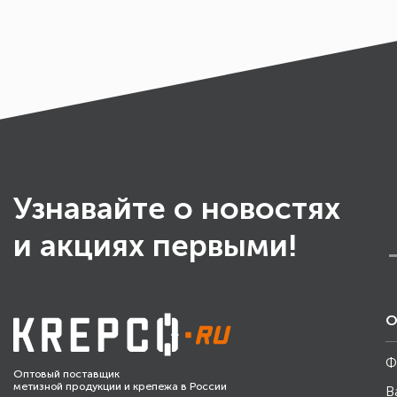
Узнавайте о новостях
и акциях первыми!
О
Ф
Оптовый поставщик
метизной продукции и крепежа в России
В