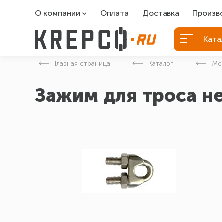
О компании
Оплата
Доставка
Произв
О компании
Болты Б
Ката
Вакансии
Болты д
Главная страница
Каталог
Ме
Контакты
Порошко
Зажим для троса 
Закладн