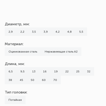
Диаметр, мм:
2,9
2,2
3,5
3,9
4,2
4,8
5,5
Материал:
Оцинкованная сталь
Нержавеющая сталь А2
Длина, мм:
6,5
9,5
13
16
19
22
25
32
38
45
50
60
70
Тип головки:
Потайная