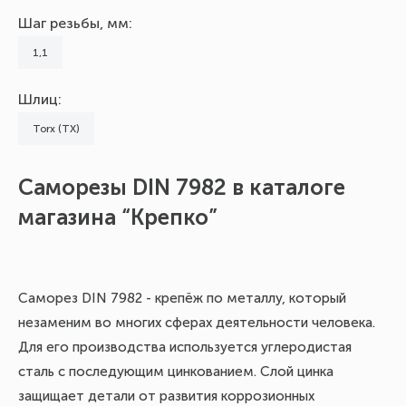
Шаг резьбы, мм:
1,1
Шлиц:
Torx (TX)
Саморезы DIN 7982 в каталоге
О
магазина “Крепко”
п
Саморез DIN 7982 - крепёж по металлу, который
Кр
незаменим во многих сферах деятельности человека.
об
Для его производства используется углеродистая
кр
сталь с последующим цинкованием. Слой цинка
ме
защищает детали от развития коррозионных
хо