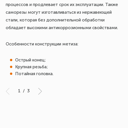
процессов и продлевает срок их эксплуатации. Также
бы
саморезы могут изготавливаться из нержавеющей
эл
стали, которая без дополнительной обработки
ис
обладает высокими антикоррозионными свойствами.
ре
Кр
тр
Особенности конструкции метиза:
Пр
Острый конец;
Крупная резьба;
об
Потайная головка.
сл
1
/
3
На
DI