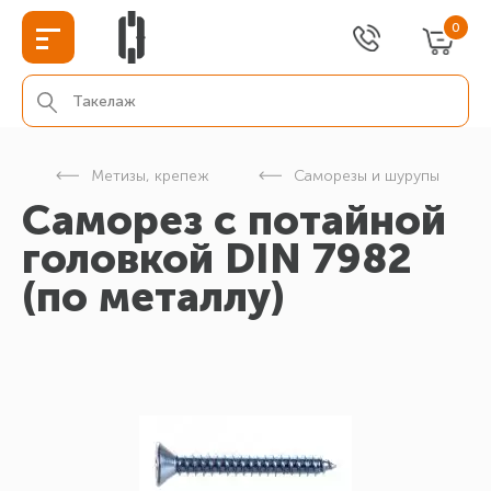
0
г
Метизы, крепеж
Саморезы и шурупы
Cаморез с потайной
головкой DIN 7982
(по металлу)