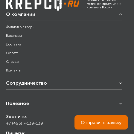
Оптовый поставщик
метизной продукции и
крепежа в России
О компании
Филиал в г.Тверь
Вакансии
Доставка
Оплата
Отзывы
Контакты
Сотрудничество
Франчайзинг
Полезное
Снабжение строительства
Строительным организациям
Звоните:
Калькулятор
Торговым организациям
Отправить
заявку
+7 (495) 7-139-139
Прайс лист
Пишите:
Ответы на вопросы