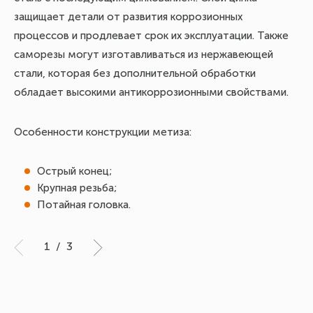
защищает детали от развития коррозионных
хо
процессов и продлевает срок их эксплуатации. Также
бы
саморезы могут изготавливаться из нержавеющей
эл
стали, которая без дополнительной обработки
ис
обладает высокими антикоррозионными свойствами.
ре
Кр
тр
Особенности конструкции метиза:
Пр
Острый конец;
Крупная резьба;
об
Потайная головка.
сл
1
/
3
На