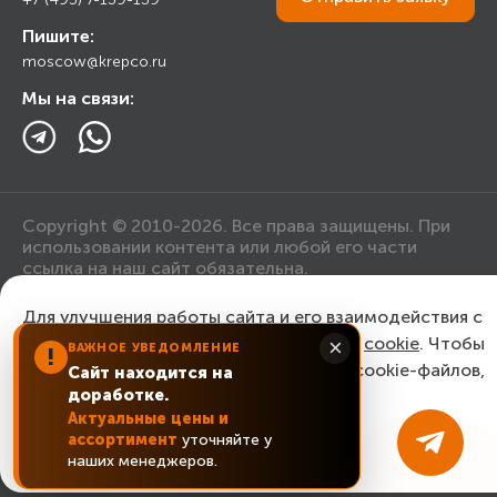
Прайс лист
Пишите:
Ответы на вопросы
moscow@krepco.ru
Блог
Мы на связи:
Copyright © 2010-2026. Все права защищены. При
использовании контента или любой его части
ссылка на наш сайт обязательна.
Для улучшения работы сайта и его взаимодействия с
Политика конфиденциальности
пользователями мы используем файлы
cookie
. Чтобы
×
ВАЖНОЕ УВЕДОМЛЕНИЕ
!
согласиться с нашим использованием cookie-файлов,
Сайт находится на
Согласие на обработку персональных данных
доработке.
нажмите “Ок, понятно!”
Актуальные цены и
ассортимент
уточняйте у
ОК, понятно!
наших менеджеров.