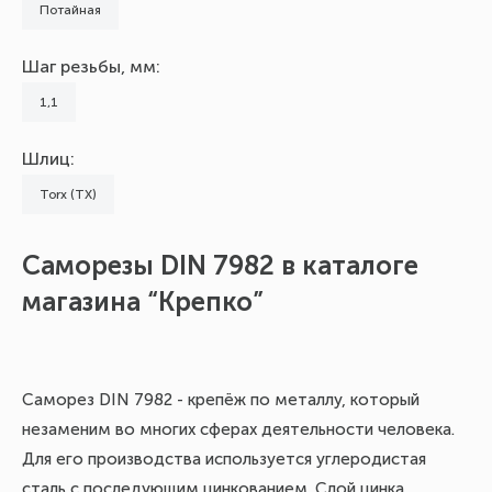
Потайная
Шаг резьбы, мм:
1,1
Шлиц:
Torx (TX)
Саморезы DIN 7982 в каталоге
О
магазина “Крепко”
п
Саморез DIN 7982 - крепёж по металлу, который
Кр
незаменим во многих сферах деятельности человека.
об
Для его производства используется углеродистая
кр
сталь с последующим цинкованием. Слой цинка
ме