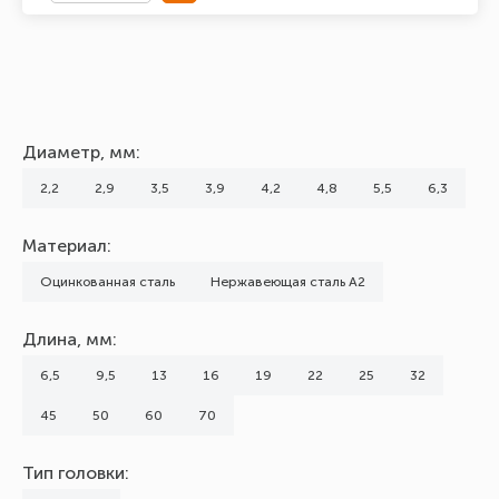
Диаметр, мм:
2,2
2,9
3,5
3,9
4,2
4,8
5,5
6,3
Материал:
Оцинкованная сталь
Нержавеющая сталь А2
Длина, мм:
6,5
9,5
13
16
19
22
25
32
45
50
60
70
Тип головки: