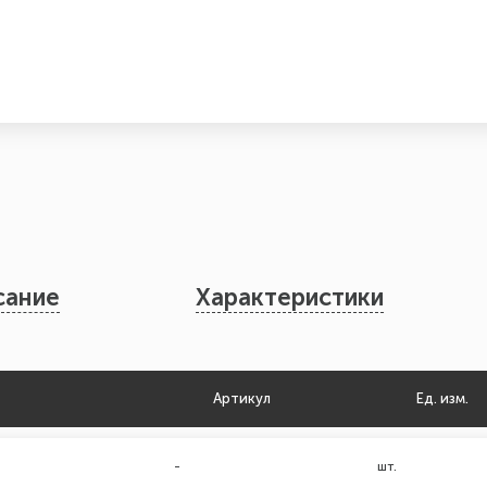
сание
Характеристики
Артикул
Ед. изм.
-
шт.