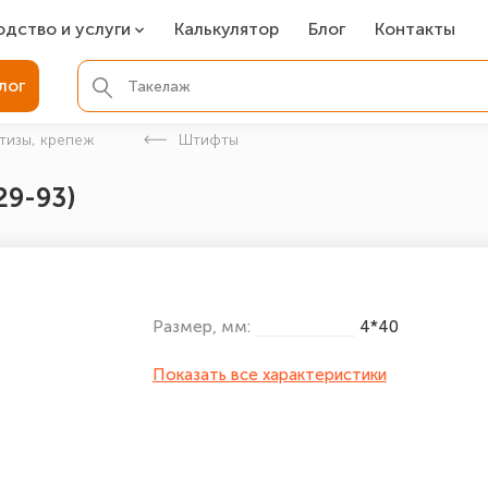
одство и услуги
Калькулятор
Блог
Контакты
СР
лог
ля фундамента
тизы, крепеж
Штифты
вая покраска
29-93)
ые детали
Размер, мм:
4*40
Показать все характеристики