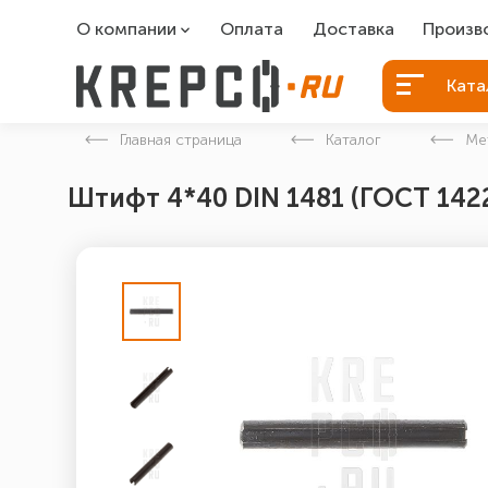
О компании
Оплата
Доставка
Произв
О компании
Болты Б
Ката
Вакансии
Болты д
Главная страница
Каталог
Ме
Контакты
Порошко
Штифт 4*40 DIN 1481 (ГОСТ 142
Закладн