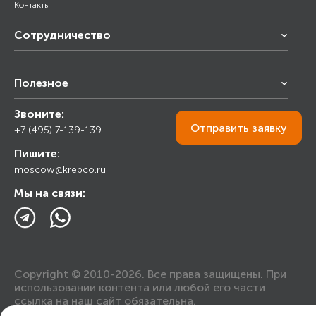
Контакты
Сотрудничество
Франчайзинг
Полезное
Снабжение строительства
Строительным организациям
Звоните:
Калькулятор
Торговым организациям
Отправить
заявку
+7 (495) 7-139-139
Прайс лист
Пишите:
Ответы на вопросы
moscow@krepco.ru
Блог
Мы на связи:
Copyright © 2010-2026. Все права защищены. При
использовании контента или любой его части
ссылка на наш сайт обязательна.