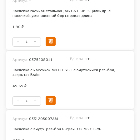
Артикул:
-
Заклепка гаечная стальная , М3 CN1-UB-S цилиндр. с
насечкой, уменьшенный борт,первая длина
1.90 ₽
Ед. изм.
шт.
Артикул:
0375208011
Заклепка с насечкой М8 СТ-УБН с внутренней резьбой,
закрытая Bralo
49.69 ₽
Ед. изм.
шт.
Артикул:
0331205007АМ
Заклепка с внутр. резьбой 6-гран. 1/2 М5 СТ-УБ