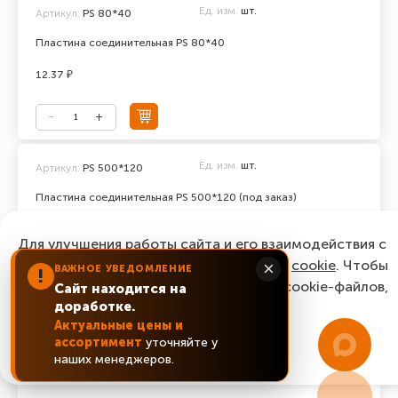
Ед. изм.
шт.
Артикул:
PS 80*40
Пластина соединительная PS 80*40
12.37 ₽
Ед. изм.
шт.
Артикул:
PS 500*120
Пластина соединительная PS 500*120 (под заказ)
последняя цена:
114.42 ₽
Для улучшения работы сайта и его взаимодействия с
пользователями мы используем файлы
cookie
. Чтобы
×
ВАЖНОЕ УВЕДОМЛЕНИЕ
!
согласиться с нашим использованием cookie-файлов,
Сайт находится на
Уточнить цену
доработке.
нажмите “Ок, понятно!”
Актуальные цены и
ассортимент
уточняйте у
Ед. изм.
шт.
Артикул:
PS 500*100
ОК, понятно!
наших менеджеров.
Пластина соединительная PS 500*100