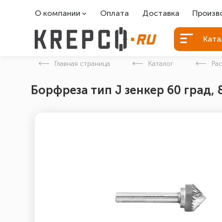
О компании
Оплата
Доставка
Произв
О компании
Болты Б
Ката
Вакансии
Болты д
Главная страница
Каталог
Ра
Контакты
Порошко
Борфреза тип J зенкер 60 град,
Закладн