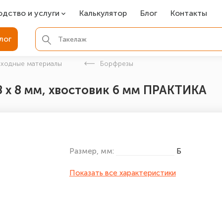
одство и услуги
Калькулятор
Блог
Контакты
СР
лог
ля фундамента
сходные материалы
Борфрезы
вая покраска
 8 х 8 мм, хвостовик 6 мм ПРАКТИКА
ые детали
Размер, мм:
Б
Показать все характеристики