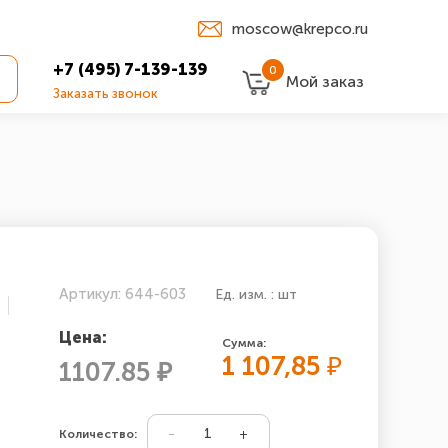
moscow@krepco.ru
+7 (495) 7-139-139
0
Мой заказ
Заказать звонок
Артикул: 644-603
Ед. изм. : шт
Цена:
Сумма:
1 107,85
₽
1107.85 ₽
Количество: