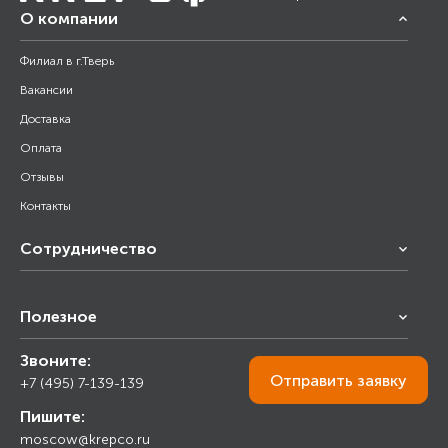
О компании
Филиал в г.Тверь
Вакансии
Доставка
Оплата
Отзывы
Контакты
Сотрудничество
Франчайзинг
Полезное
Снабжение строительства
Строительным организациям
Звоните:
Калькулятор
Торговым организациям
Отправить
заявку
+7 (495) 7-139-139
Прайс лист
Пишите:
Ответы на вопросы
moscow@krepco.ru
Блог