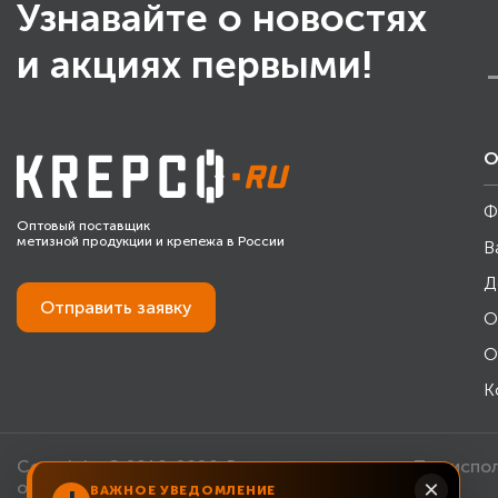
Узнавайте о новостях
и акциях первыми!
О
Ф
Оптовый поставщик
метизной продукции и крепежа в России
В
Д
Отправить
заявку
О
О
К
Copyright © 2010-2026. Все права защищены. При испо
×
обязательна.
ВАЖНОЕ УВЕДОМЛЕНИЕ