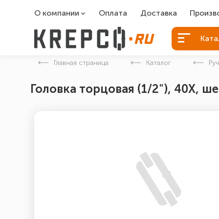
О компании
Оплата
Доставка
Произв
О компании
Болты Б
Ката
Вакансии
Болты д
Главная страница
Каталог
Ру
Контакты
Порошко
Головка торцовая (1/2"), 40Х, 
Закладн