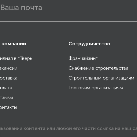
 компании
Сотрудничество
илиал в г.Тверь
Франчайзинг
акансии
Снабжение строительства
оставка
Строительным организациям
плата
Торговым организациям
тзывы
онтакты
льзовании контента или любой его части ссылка на наш с