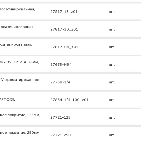
омосатинированная,
27817-13_z01
шт.
омосатинированная,
27817-10_z01
шт.
мосатинированная,
27817-08_z01
шт.
рин-ти, Cr-V, 4-32мм,
27635-H94
шт.
r-V, хроматированное
27738-1/4
шт.
KRAFTOOL
27854-1/4-100_z01
шт.
нное покрытие, 125мм,
27721-125
шт.
нное покрытие, 250мм,
27721-250
шт.