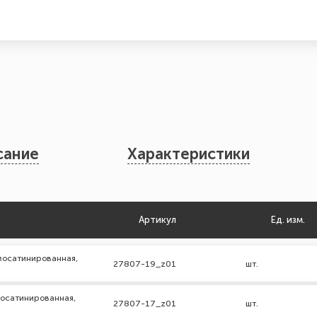
сание
Характеристики
Артикул
Ед. изм.
омосатинированная,
27807-19_z01
шт.
омосатинированная,
27807-17_z01
шт.