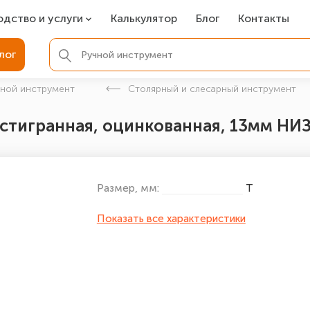
одство и услуги
Калькулятор
Блог
Контакты
СР
лог
ля фундамента
чной инструмент
Столярный и слесарный инструмент
вая покраска
шестигранная, оцинкованная, 13мм НИ
ые детали
Размер, мм:
Т
Показать все характеристики