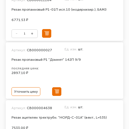
Резак пропанновый Р1-01П исп.10 (модернизир.), БАМЗ
6771.53 ₽
Ед. изм.
шт.
Артикул:
СВ000000027
Резак пропановый Р1 "Донмет" 142П 9/9
последняя цена:
2897.10 ₽
Уточнить цену
Ед. изм.
шт.
Артикул:
СВ000004638
Резак ацетилен трехтрубн. "НОРД-С-01А" (вент., L=535)
7533.00 ₽