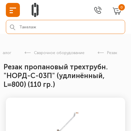
0
аталог
Сварочное оборудование
Резак
Резак пропановый трехтрубн.
"НОРД-С-03П" (удлинённый,
L=800) (110 гр.)