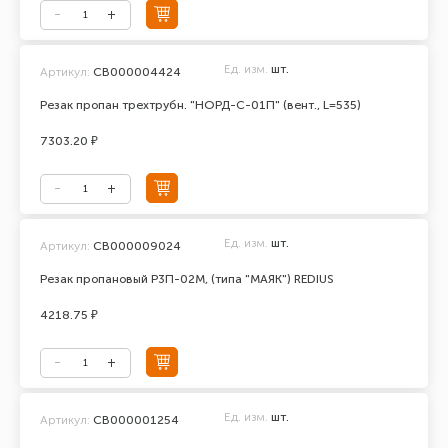
Ед. изм.
шт.
Артикул:
СВ000004424
Резак пропан трехтрубн. "НОРД-С-01П" (вент., L=535)
7303.20 ₽
Ед. изм.
шт.
Артикул:
СВ000009024
Резак пропановый Р3П-02М, (типа "МАЯК") REDIUS
4218.75 ₽
Ед. изм.
шт.
Артикул:
СВ000001254