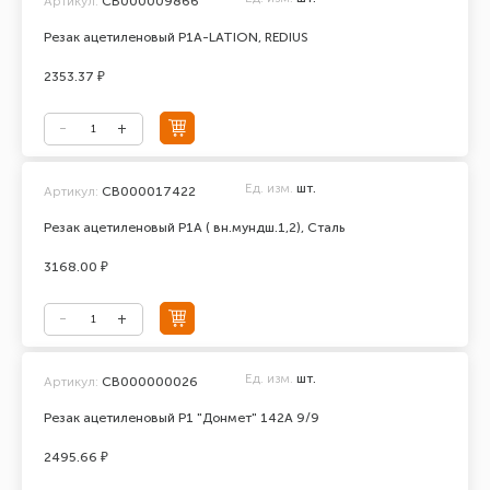
Артикул:
СВ000009866
Резак ацетиленовый Р1А-LATION, REDIUS
2353.37 ₽
Ед. изм.
шт.
Артикул:
СВ000017422
Резак ацетиленовый Р1А ( вн.мундш.1,2), Сталь
3168.00 ₽
Ед. изм.
шт.
Артикул:
СВ000000026
Резак ацетиленовый Р1 "Донмет" 142А 9/9
2495.66 ₽