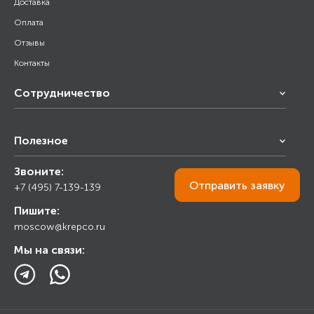
Доставка
Оплата
Отзывы
Контакты
Сотрудничество
Франчайзинг
Полезное
Снабжение строительства
Строительным организациям
Звоните:
Калькулятор
Торговым организациям
Отправить
заявку
+7 (495) 7-139-139
Прайс лист
Пишите:
Ответы на вопросы
moscow@krepco.ru
Блог
Мы на связи: