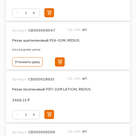
Ед. изм.
шт.
Артикул:
СВ000009047
Резак ацетиленовый Р2А-02М, REDIUS
последняя цена:
Уточнить цену
Ед. изм.
шт.
Артикул:
СВ000018925
Резак пропановый Р3П-02М LATION, REDIUS
3468.15 ₽
Ед. изм.
шт.
Артикул:
СВ000006006