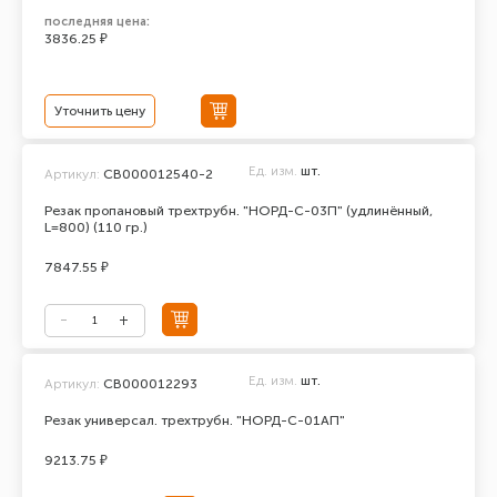
последняя цена:
3836.25 ₽
Уточнить цену
Ед. изм.
шт.
Артикул:
СВ000012540-2
Резак пропановый трехтрубн. "НОРД-С-03П" (удлинённый,
L=800) (110 гр.)
7847.55 ₽
Ед. изм.
шт.
Артикул:
СВ000012293
Резак универсал. трехтрубн. "НОРД-С-01АП"
9213.75 ₽