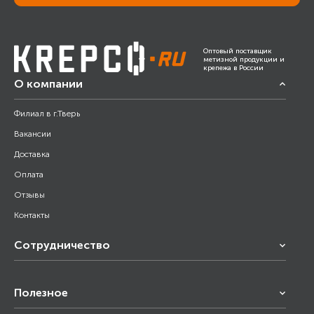
Оптовый поставщик
метизной продукции и
крепежа в России
О компании
Филиал в г.Тверь
Вакансии
Доставка
Оплата
Отзывы
Контакты
Сотрудничество
Франчайзинг
Полезное
Снабжение строительства