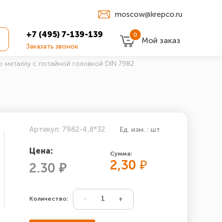
moscow@krepco.ru
+7 (495) 7-139-139
0
Мой заказ
Заказать звонок
 металлу с потайной головкой DIN 7982
Артикул: 7982-4,8*32
Ед. изм. : шт
Цена:
Сумма:
2,30
₽
2.30 ₽
Количество: