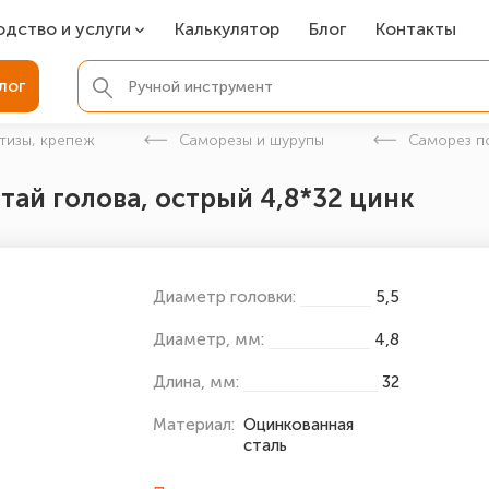
одство и услуги
Калькулятор
Блог
Контакты
СР
лог
ля фундамента
тизы, крепеж
Саморезы и шурупы
Cаморез по
вая покраска
тай голова, острый 4,8*32 цинк
ые детали
Диаметр головки:
5,5
Диаметр, мм:
4,8
Длина, мм:
32
Материал:
Оцинкованная
сталь