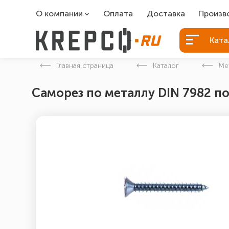
О компании
Оплата
Доставка
Произв
О компании
Болты Б
Ката
Вакансии
Болты д
Главная страница
Каталог
Ме
Контакты
Порошко
Саморез по металлу DIN 7982 по
Закладн