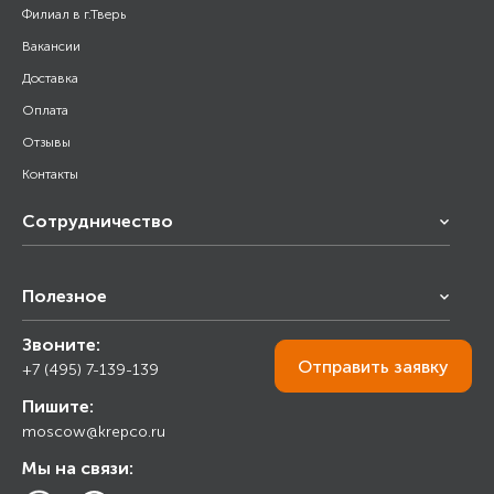
Филиал в г.Тверь
Вакансии
Доставка
Оплата
Отзывы
Контакты
Сотрудничество
Франчайзинг
Полезное
Снабжение строительства
Строительным организациям
Звоните:
Калькулятор
Торговым организациям
Отправить
заявку
+7 (495) 7-139-139
Прайс лист
Пишите:
Ответы на вопросы
moscow@krepco.ru
Блог
Мы на связи: