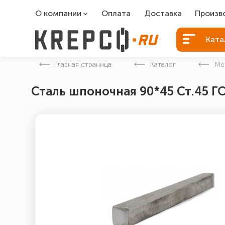
О компании
Оплата
Доставка
Произв
О компании
Болты Б
Ката
Вакансии
Болты д
Главная страница
Каталог
Ме
Контакты
Порошко
Сталь шпоночная 90*45 Ст.45 Г
Закладн