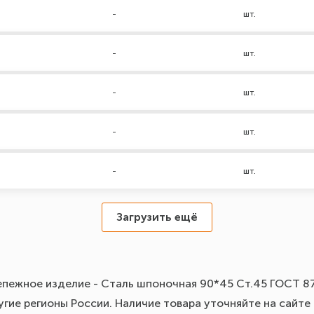
-
шт.
-
шт.
-
шт.
-
шт.
-
шт.
Загрузить ещё
епежное изделие - Сталь шпоночная 90*45 Ст.45 ГОСТ 87
угие регионы России. Наличие товара уточняйте на сайт