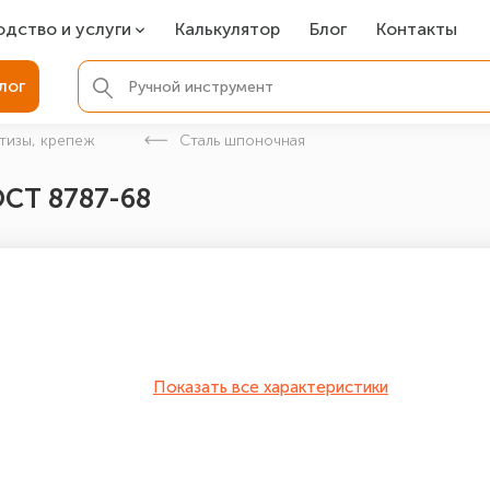
одство и услуги
Калькулятор
Блог
Контакты
СР
лог
ля фундамента
тизы, крепеж
Сталь шпоночная
вая покраска
ОСТ 8787-68
ые детали
Показать все характеристики