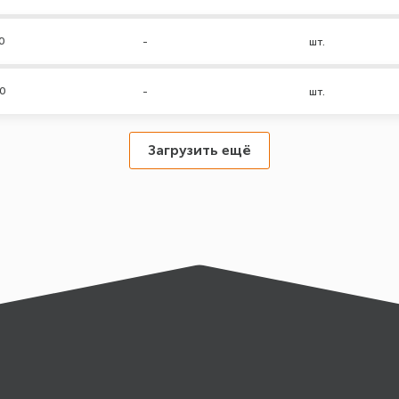
0
-
шт.
00
-
шт.
Загрузить ещё