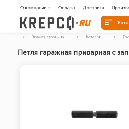
О компании
Оплата
Доставка
Произв
О компании
Болты Б
Ката
Вакансии
Болты д
Главная страница
Каталог
Ра
Контакты
Порошко
Петля гаражная приварная с з
Закладн