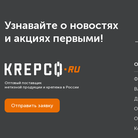
Узнавайте о новостях
и акциях первыми!
О
Ф
Оптовый поставщик
метизной продукции и крепежа в России
В
Д
Отправить
заявку
О
О
К