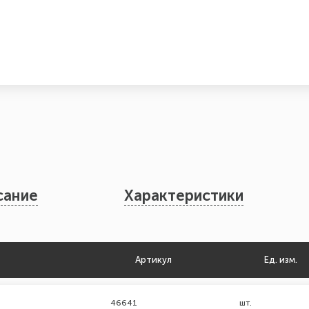
сание
Характеристики
Артикул
Ед. изм.
46641
шт.