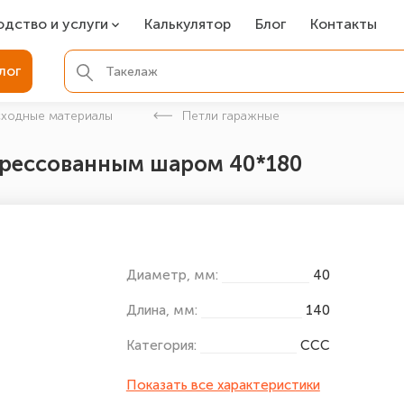
одство и услуги
Калькулятор
Блог
Контакты
СР
лог
ля фундамента
сходные материалы
Петли гаражные
вая покраска
апрессованным шаром 40*180
ые детали
Диаметр, мм:
40
Длина, мм:
140
Категория:
ССС
Показать все характеристики