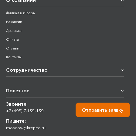
О компании
Филиал в г.Тверь
Вакансии
Доставка
Оплата
Отзывы
Контакты
Сотрудничество
Франчайзинг
Полезное
Снабжение строительства
Строительным организациям
Звоните:
Калькулятор
Торговым организациям
Отправить
заявку
+7 (495) 7-139-139
Прайс лист
Пишите:
Ответы на вопросы
moscow@krepco.ru
Блог