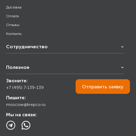
Доставка
Оплата
Отзывы
Контакты
Сотрудничество
Франчайзинг
Полезное
Снабжение строительства
Строительным организациям
Звоните:
Калькулятор
Торговым организациям
Отправить
заявку
+7 (495) 7-139-139
Прайс лист
Пишите:
Ответы на вопросы
moscow@krepco.ru
Блог
Мы на связи: