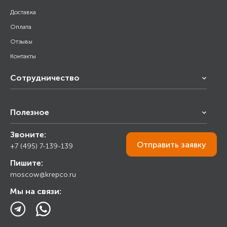
Доставка
Оплата
Отзывы
Контакты
Сотрудничество
Франчайзинг
Полезное
Снабжение строительства
Строительным организациям
Звоните:
Калькулятор
Торговым организациям
Отправить
заявку
+7 (495) 7-139-139
Прайс лист
Пишите:
Ответы на вопросы
moscow@krepco.ru
Блог
Мы на связи: