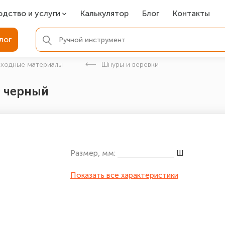
одство и услуги
Калькулятор
Блог
Контакты
СР
лог
ля фундамента
сходные материалы
Шнуры и веревки
вая покраска
) черный
ые детали
Размер, мм:
Ш
Показать все характеристики