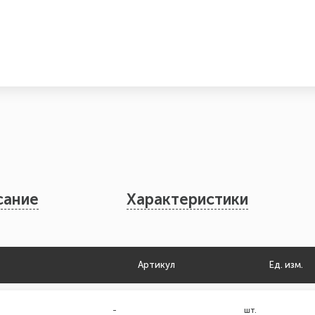
сание
Характеристики
Артикул
Ед. изм.
-
шт.