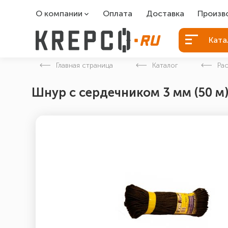
О компании
Оплата
Доставка
Произв
О компании
Болты Б
Ката
Вакансии
Болты д
Главная страница
Каталог
Ра
Контакты
Порошко
Шнур с сердечником 3 мм (50 м
Закладн