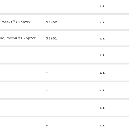
-
шт.
 Россия// Сибртех
93962
шт.
ке, Россия// Сибртех
93961
шт.
-
шт.
-
шт.
-
шт.
-
шт.
-
шт.