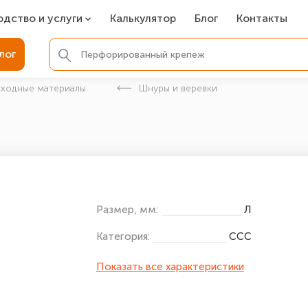
одство и услуги
Калькулятор
Блог
Контакты
СР
лог
ля фундамента
сходные материалы
Шнуры и веревки
вая покраска
ые детали
Размер, мм:
Л
Категория:
ССС
Показать все характеристики