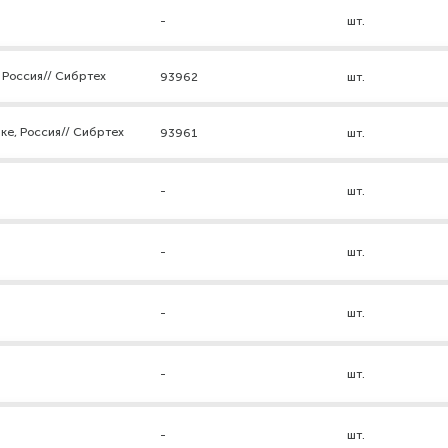
-
шт.
 Россия// Сибртех
93962
шт.
ке, Россия// Сибртех
93961
шт.
-
шт.
-
шт.
-
шт.
-
шт.
-
шт.