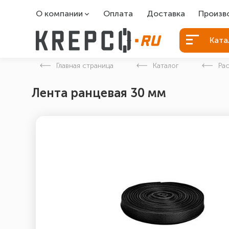
О компании
Оплата
Доставка
Произв
О компании
Болты Б
Ката
Вакансии
Болты д
Главная страница
Каталог
Ра
Контакты
Порошко
Лента ранцевая 30 мм
Закладн