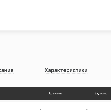
сание
Характеристики
Артикул
Ед. изм.
-
шт.