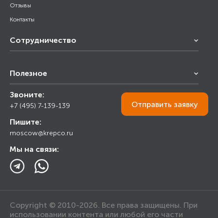
Отзывы
Контакты
Сотрудничество
Франчайзинг
Полезное
Снабжение строительства
Строительным организациям
Звоните:
Калькулятор
Торговым организациям
Отправить
заявку
+7 (495) 7-139-139
Прайс лист
Пишите:
Ответы на вопросы
moscow@krepco.ru
Блог
Мы на связи:
Copyright © 2010-2026. Все права защищены. При
использовании контента или любой его части