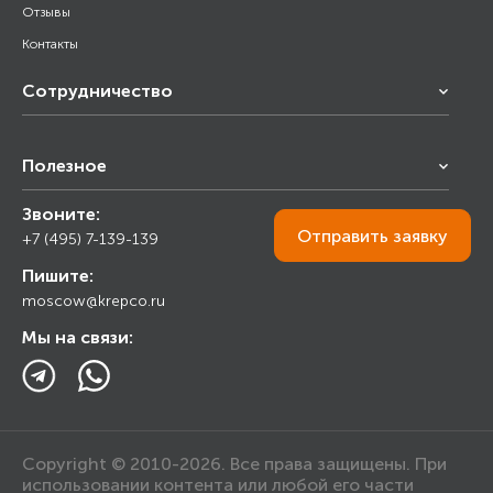
Отзывы
Контакты
Сотрудничество
Франчайзинг
Полезное
Снабжение строительства
Строительным организациям
Звоните:
Калькулятор
Торговым организациям
Отправить
заявку
+7 (495) 7-139-139
Прайс лист
Пишите:
Ответы на вопросы
moscow@krepco.ru
Блог
Мы на связи:
Copyright © 2010-2026. Все права защищены. При
использовании контента или любой его части