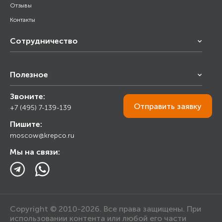
Отзывы
Контакты
Сотрудничество
Франчайзинг
Полезное
Снабжение строительства
Строительным организациям
Звоните:
Калькулятор
Торговым организациям
Отправить
заявку
+7 (495) 7-139-139
Прайс лист
Пишите:
Ответы на вопросы
moscow@krepco.ru
Блог
Мы на связи:
Copyright © 2010-2026. Все права защищены. При
использовании контента или любой его части