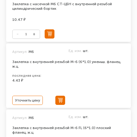
Заклепка с насечкой М6 СТ-ЦБН с внутренней резьбой
цилиндрический бортик
10.47 ₽
Ед. изм.
шт.
Артикул:
М6
Заклепка с внутренней резьбой М-6 (6*1.0) уменьш. фланец,
ж.ц.
последняя цена:
4.43 ₽
Уточнить цену
Ед. изм.
шт.
Артикул:
М6
Заклепка с внутренней резьбой М-6 FL (6*1.0) плоский
фланец, ж.ц.