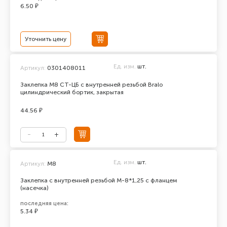
6.50 ₽
Уточнить цену
Ед. изм.
шт.
Артикул:
0301408011
Заклепка М8 СТ-ЦБ с внутренней резьбой Bralo
цилиндрический бортик, закрытая
44.56 ₽
Ед. изм.
шт.
Артикул:
М8
Заклепка с внутренней резьбой М-8*1,25 с фланцем
(насечка)
последняя цена:
5.34 ₽