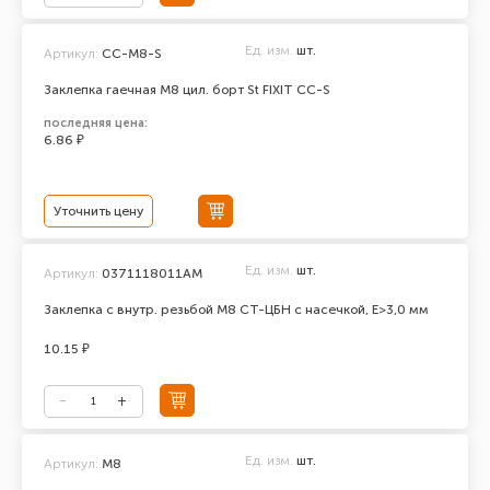
Ед. изм.
шт.
Артикул:
CC-М8-S
Заклепка гаечная М8 цил. борт St FIXIT CC-S
последняя цена:
6.86 ₽
Уточнить цену
Ед. изм.
шт.
Артикул:
0371118011AM
Заклепка с внутр. резьбой М8 СТ-ЦБН с насечкой, E>3,0 мм
10.15 ₽
Ед. изм.
шт.
Артикул:
М8