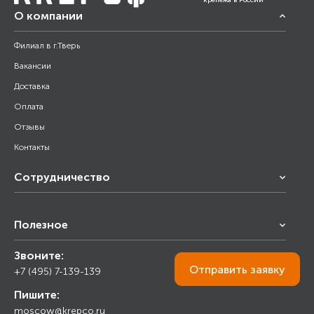
крепежа в России
О компании
Филиал в г.Тверь
Вакансии
Доставка
Оплата
Отзывы
Контакты
Сотрудничество
Франчайзинг
Полезное
Снабжение строительства
Строительным организациям
Звоните:
Калькулятор
Торговым организациям
Отправить
заявку
+7 (495) 7-139-139
Прайс лист
Пишите:
Ответы на вопросы
moscow@krepco.ru