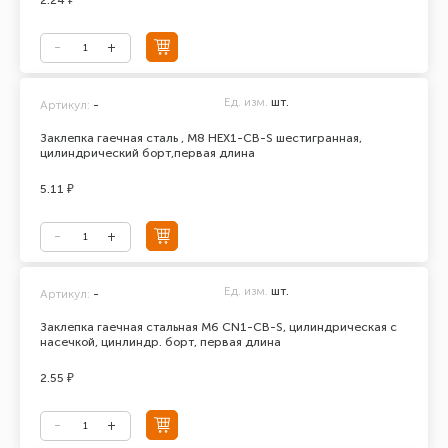
2.24 ₽
Ед. изм.
шт.
Артикул:
-
Заклепка гаечная сталь , М8 HEX1-СB-S шестигранная,
цилиндрический борт,первая длина
5.11 ₽
Ед. изм.
шт.
Артикул:
-
Заклепка гаечная стальная М6 CN1-CB-S, цилиндрическая с
насечкой, цинлиндр. борт, первая длина
2.55 ₽