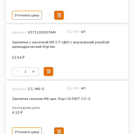
Уточнить цену
Ед. изм.
шт.
Артикул:
0371105007АМ
Заклепка с насечкой М5 СТ-ЦБН с внутренней резьбой
цилиндрический бортик
12.54 ₽
Ед. изм.
шт.
Артикул:
CC-М6-S
Заклепка гаечная М6 цил. борт St FIXIT CC-S
последняя цена:
4.10 ₽
Уточнить цену