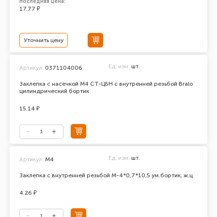
последняя цена:
17.77 ₽
Уточнить цену
Ед. изм.
шт.
Артикул:
0371104006
Заклепка с насечкой М4 СТ-ЦБН с внутренней резьбой Bralo
цилиндрический бортик
15.14 ₽
Ед. изм.
шт.
Артикул:
М4
Заклепка с внутренней резьбой М-4*0,7*10,5 ум.бортик, ж.ц
4.26 ₽