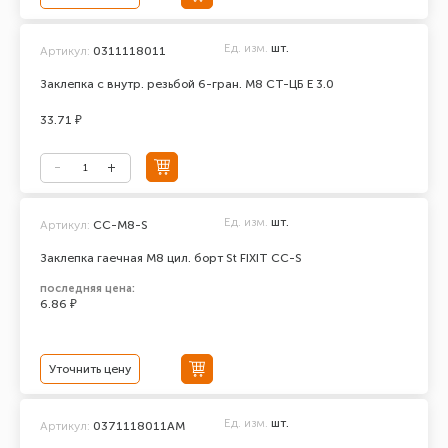
Ед. изм.
шт.
Артикул:
0311118011
Заклепка с внутр. резьбой 6-гран. М8 СТ-ЦБ Е 3.0
33.71 ₽
Ед. изм.
шт.
Артикул:
CC-М8-S
Заклепка гаечная М8 цил. борт St FIXIT CC-S
последняя цена:
6.86 ₽
Уточнить цену
Ед. изм.
шт.
Артикул:
0371118011AM