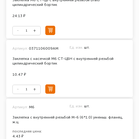
Заклепка М6 СТ-ЦБ с внутренней резьбой Bralo
цилиндрический бортик
24.13 ₽
Ед. изм.
шт.
Артикул:
0371106009АМ
Заклепка с насечкой М6 СТ-ЦБН с внутренней резьбой
цилиндрический бортик
10.47 ₽
Ед. изм.
шт.
Артикул:
М6
Заклепка с внутренней резьбой М-6 (6*1.0) уменьш. фланец,
ж.ц.
последняя цена:
4.43 ₽