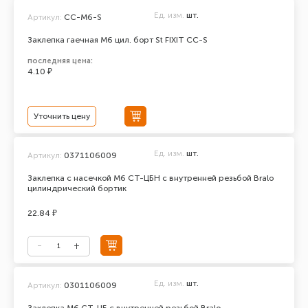
Ед. изм.
шт.
Артикул:
CC-М6-S
Заклепка гаечная М6 цил. борт St FIXIT CC-S
последняя цена:
4.10 ₽
Уточнить цену
Ед. изм.
шт.
Артикул:
0371106009
Заклепка с насечкой М6 СТ-ЦБН с внутренней резьбой Bralo
цилиндрический бортик
22.84 ₽
Ед. изм.
шт.
Артикул:
0301106009