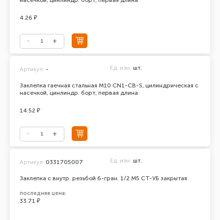
насечкой, цинлиндр. борт, первая длина
4.26 ₽
Ед. изм.
шт.
Артикул:
-
Заклепка гаечная стальная М10 CN1-CB-S, цилиндрическая с
насечкой, цинлиндр. борт, первая длина
14.52 ₽
Ед. изм.
шт.
Артикул:
0331705007
Заклепка с внутр. резьбой 6-гран. 1/2 М5 СТ-УБ закрытая
последняя цена:
33.71 ₽