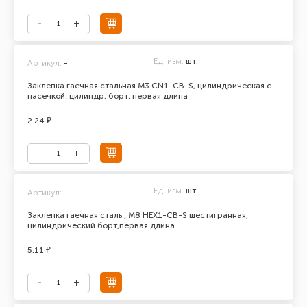
Ед. изм.
шт.
Артикул:
-
Заклепка гаечная стальная М3 CN1-CB-S, цилиндрическая с
насечкой, цилиндр. борт, первая длина
2.24 ₽
Ед. изм.
шт.
Артикул:
-
Заклепка гаечная сталь , М8 HEX1-СB-S шестигранная,
цилиндрический борт,первая длина
5.11 ₽