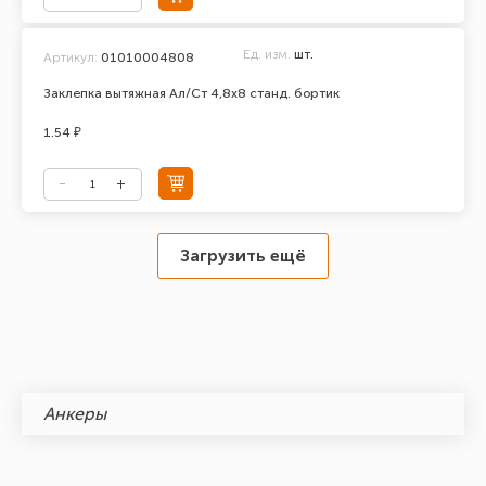
Ед. изм.
шт.
Артикул:
01010004808
Заклепка вытяжная Ал/Ст 4,8х8 станд. бортик
1.54 ₽
Загрузить ещё
Анкеры