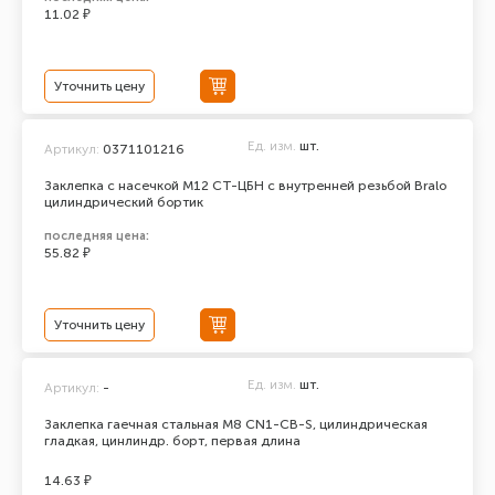
11.02 ₽
Уточнить цену
Ед. изм.
шт.
Артикул:
0371101216
Заклепка с насечкой М12 СТ-ЦБН с внутренней резьбой Bralo
цилиндрический бортик
последняя цена:
55.82 ₽
Уточнить цену
Ед. изм.
шт.
Артикул:
-
Заклепка гаечная стальная М8 CN1-CB-S, цилиндрическая
гладкая, цинлиндр. борт, первая длина
14.63 ₽