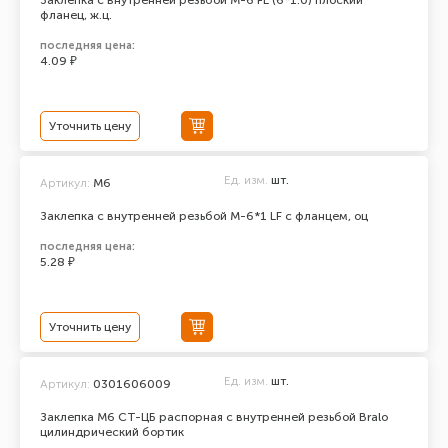
Заклепка с внутренней резьбой М-6 FL (6*1.0) плоский
фланец, ж.ц.
последняя цена:
4.09 ₽
Уточнить цену
Ед. изм.
шт.
Артикул:
М6
Заклепка с внутренней резьбой М-6*1 LF с фланцем, оц
последняя цена:
5.28 ₽
Уточнить цену
Ед. изм.
шт.
Артикул:
0301606009
Заклепка М6 СТ-ЦБ распорная с внутренней резьбой Bralo
цилиндрический бортик