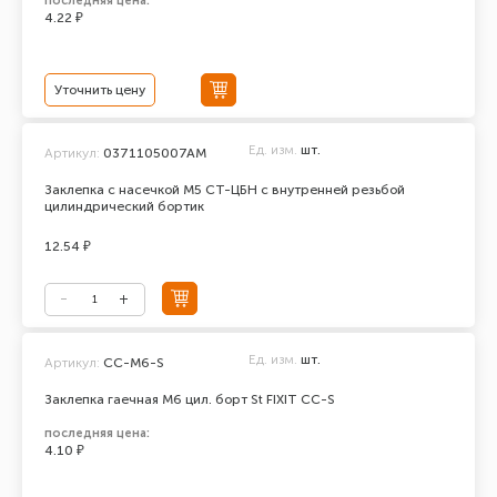
последняя цена:
4.22 ₽
Уточнить цену
Ед. изм.
шт.
Артикул:
0371105007АМ
Заклепка с насечкой М5 СТ-ЦБН с внутренней резьбой
цилиндрический бортик
12.54 ₽
Ед. изм.
шт.
Артикул:
CC-М6-S
Заклепка гаечная М6 цил. борт St FIXIT CC-S
последняя цена:
4.10 ₽