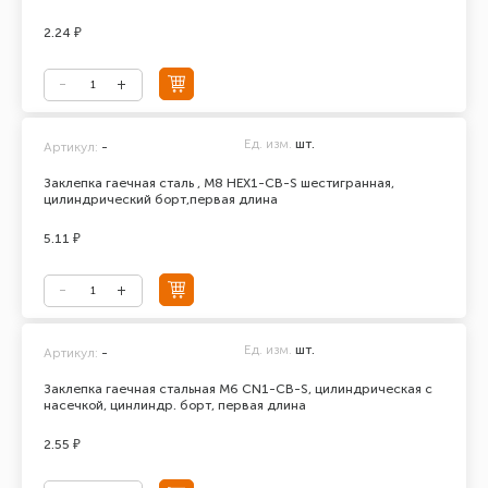
2.24 ₽
Ед. изм.
шт.
Артикул:
-
Заклепка гаечная сталь , М8 HEX1-СB-S шестигранная,
цилиндрический борт,первая длина
5.11 ₽
Ед. изм.
шт.
Артикул:
-
Заклепка гаечная стальная М6 CN1-CB-S, цилиндрическая с
насечкой, цинлиндр. борт, первая длина
2.55 ₽