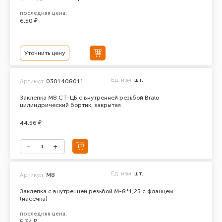
последняя цена:
6.50 ₽
Уточнить цену
Ед. изм.
шт.
Артикул:
0301408011
Заклепка М8 СТ-ЦБ с внутренней резьбой Bralo
цилиндрический бортик, закрытая
44.56 ₽
Ед. изм.
шт.
Артикул:
М8
Заклепка с внутренней резьбой М-8*1,25 с фланцем
(насечка)
последняя цена:
5.34 ₽