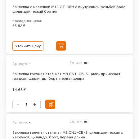
Заклепка с насечкой М12 СТ-ЦБН с внутренней резьбой Bralo
цилиндрический бортик
последняя цена:
55.82 ₽
Уточнить цену
Ед. изм.
шт.
Артикул:
-
Заклепка гаечная стальная М8 CN1-CB-S, цилиндрическая
гладкая, цинлиндр. борт, первая длина
14.63 ₽
Ед. изм.
шт.
Артикул:
-
Заклепка гаечная стальная М3 CN1-CB-S, цилиндрическая с
насечкой, цилиндр. борт, первая длина