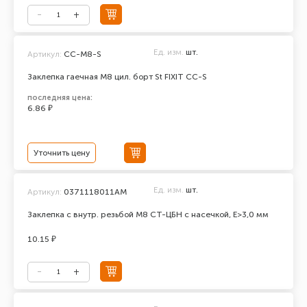
Ед. изм.
шт.
Артикул:
CC-М8-S
Заклепка гаечная М8 цил. борт St FIXIT CC-S
последняя цена:
6.86 ₽
Уточнить цену
Ед. изм.
шт.
Артикул:
0371118011AM
Заклепка с внутр. резьбой М8 СТ-ЦБН с насечкой, E>3,0 мм
10.15 ₽