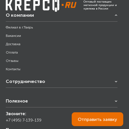
Оптовый поставщик
метизной продукции и
крепежа в России
О компании
Филиал в г.Тверь
Вакансии
Доставка
Оплата
Отзывы
Контакты
Сотрудничество
Франчайзинг
Полезное
Снабжение строительства
Строительным организациям
Звоните:
Калькулятор
Торговым организациям
Отправить
заявку
+7 (495) 7-139-139
Прайс лист