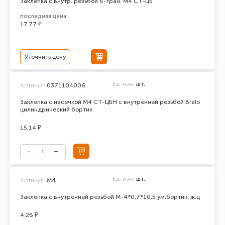
Заклепка с внутр. резьбой 6-гран. М4 СТ-ЦБ
последняя цена:
17.77 ₽
Уточнить цену
Ед. изм.
шт.
Артикул:
0371104006
Заклепка с насечкой М4 СТ-ЦБН с внутренней резьбой Bralo
цилиндрический бортик
15.14 ₽
Ед. изм.
шт.
Артикул:
М4
Заклепка с внутренней резьбой М-4*0,7*10,5 ум.бортик, ж.ц
4.26 ₽