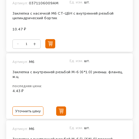
Ед. изм.
шт.
Артикул:
0371106009АМ
Заклепка с насечкой М6 СТ-ЦБН с внутренней резьбой
цилиндрический бортик
10.47 ₽
Ед. изм.
шт.
Артикул:
М6
Заклепка с внутренней резьбой М-6 (6*1.0) уменьш. фланец,
ж.ц.
последняя цена:
4.43 ₽
Уточнить цену
Ед. изм.
шт.
Артикул:
М6