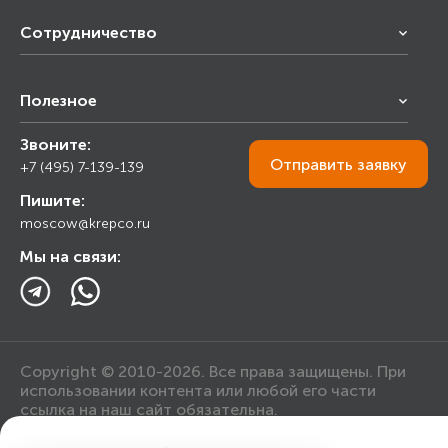
Сотрудничество
Франчайзинг
Полезное
Снабжение строительства
Строительным организациям
Звоните:
Калькулятор
Торговым организациям
Отправить
заявку
+7 (495) 7-139-139
Прайс лист
Пишите:
Ответы на вопросы
moscow@krepco.ru
Блог
Мы на связи:
Copyright © 2010-2026. Все права защищены. При
использовании контента или любой его части
ссылка на наш сайт обязательна.